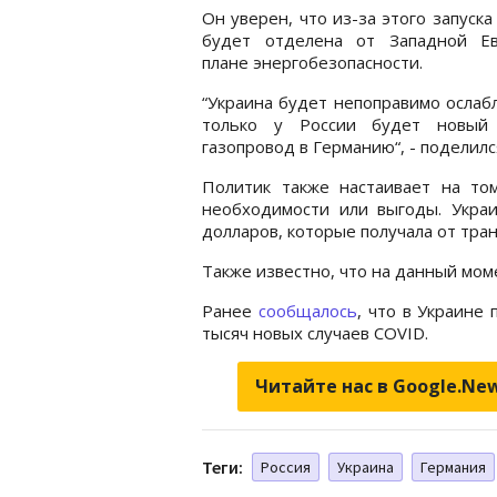
Он уверен, что из-за этого запуска
будет отделена от Западной Е
плане энергобезопасности.
“Украина будет непоправимо ослабл
только у России будет новый
газопровод в Германию“, - поделил
Политик также настаивает на то
необходимости или выгоды. Укра
долларов, которые получала от тран
Также известно, что на данный мом
Ранее
сообщалось
, что в Украине 
тысяч новых случаев COVID.
Читайте нас в Google.Ne
Теги:
Россия
Украина
Германия