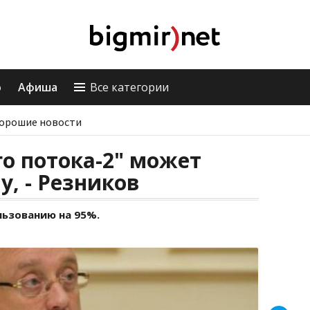
о
Афиша
Все категории
орошие новости
го потока-2" может
у, - Резников
льзованию на 95%.