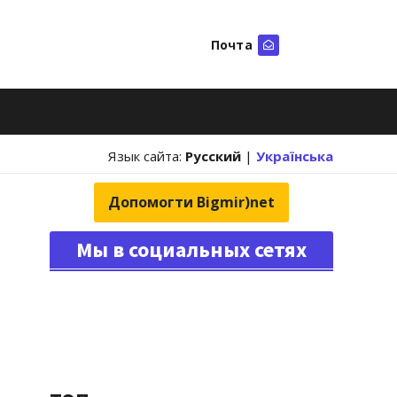
Почта
Искать
Язык сайта:
Русский
|
Українська
Допомогти Bigmir)net
Мы в социальных сетях