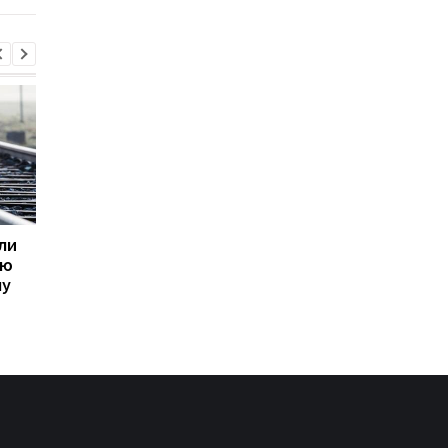
ли
Пик кризиса в
В МИД РФ отвергли
ую
отношениях с Польшей
возможность
му
уже пройден - посол
завершения войны
Украины