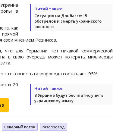
 Украина
Читай также:
вропы в
Ситуация на Донбассе: 15
обстрелов и смерть украинского
военного
ена, как
 прямой
ся свои мнением Резников.
м, что для Германии нет никакой коммерческой
ина в свою очередь может потерять миллиарды
зита.
ент готовность газопровода составляет 95%.
почти 20
Читай также:
В Украине будут бесплатно учить
украинскому языку
ws
Северный поток
газопровод