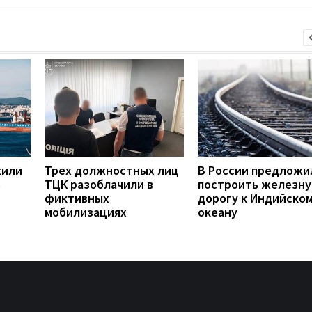
жили
Трех должностных лиц
В России предложи
в
ТЦК разоблачили в
построить железн
фиктивных
дорогу к Индийско
мобилизациях
океану