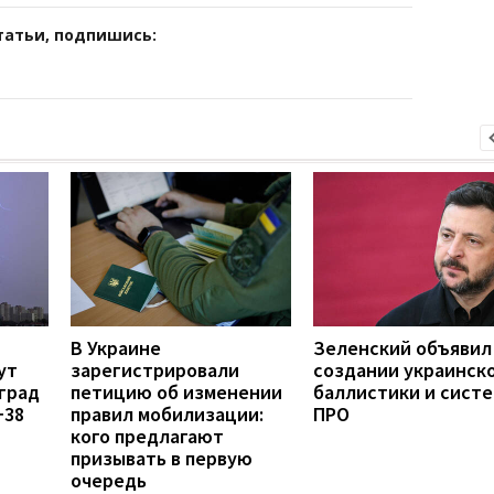
татьи, подпишись:
В Украине
Зеленский объявил
ут
зарегистрировали
создании украинск
град
петицию об изменении
баллистики и сист
+38
правил мобилизации:
ПРО
кого предлагают
призывать в первую
очередь