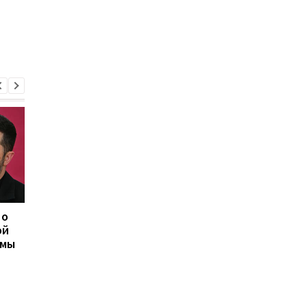
 о
Херсон полностью
Медовый, Яблочный 
ой
остался без света
Ореховый Спас 2026 
емы
после нападения
Украине: календарь
России
праздников и тради