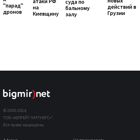
новых
атаки РФ
суда по
"парад"
действий в
на
бальному
дронов
Грузии
Киевщину
залу
© 2000-2024,
ТОВ «КЕПРЕЙТ ПАРТНЕРС»".
Все права защищены.