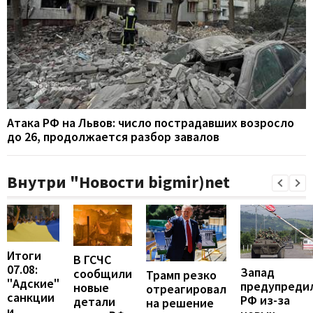
Атака РФ на Львов: число пострадавших возросло
до 26, продолжается разбор завалов
Внутри "Новости bigmir)net
Итоги
В ГСЧС
07.08:
Запад
сообщили
Трамп резко
"Адские"
предупреди
новые
отреагировал
санкции
РФ из-за
детали
на решение
и