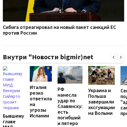
Сибига отреагировал на новый пакет санкций ЕС
против России
Внутри "Новости bigmir)net
Италия
РФ
Украина и
Се
резко
нанесла
Польша
по
ответила
удар по
завершили
"а
на
Славянску:
эксгумации
са
угрозы
есть
на Волыни
пр
Испании
Бывшему
погибший
главе
и пятеро