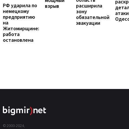
мощный
раск
РФ ударила по
расширила
взрыв
дета
немецкому
зону
атаки
предприятию
обязательной
Одес
на
эвакуации
Житомирщине:
работа
остановлена
© 2000-2024,