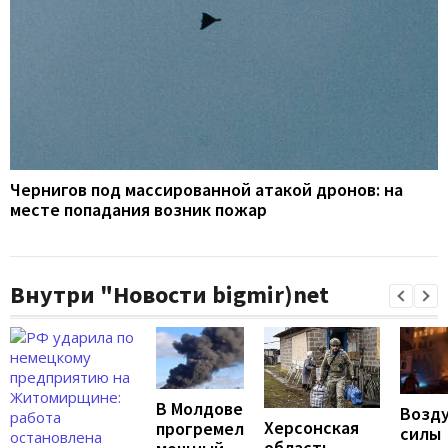
Чернигов под массированной атакой дронов: на
месте попадания возник пожар
Внутри "Новости bigmir)net
В Молдове
Возд
Херсонская
прогремел
силы
область