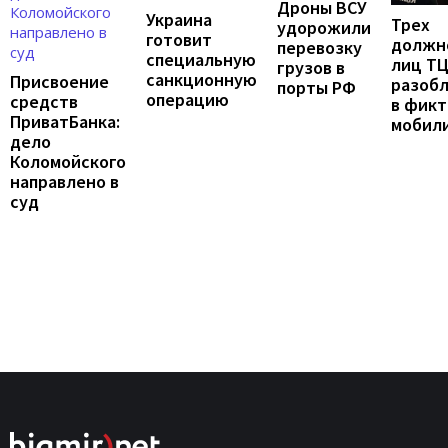
Дроны ВСУ
Украина
Трех
удорожили
готовит
должн
перевозку
специальную
лиц Т
грузов в
санкционную
Присвоение
разоб
порты РФ
операцию
средств
в фик
ПриватБанка:
мобил
дело
Коломойского
направлено в
суд