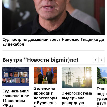
Суд продлил домашний арест Николаю Тищенко до
23 декабря
Внутри "Новости bigmir)net
Зеленский
Генш
Суд назначил
проводит
Энергосистема
подт
пожизненное
переговоры
выдержала
удар
11 военным
с Вучичем в
рекордную
двум
РФ за