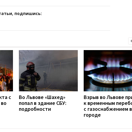
татьи, подпишись:
кта с
Во Львове «Шахед»
Взрыв во Львове пр
 во
попал в здание СБУ:
к временным переб
подробности
с газоснабжением в
городе