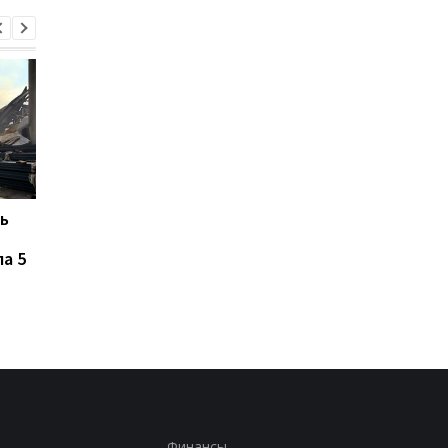
ь
В ТЦК в Житомирской
Жителей Москвы
области скончался 46-
напугал громкий звук
а 5
летний
похожий на взрыв
военнообязанный:
начато расследование
Финансы