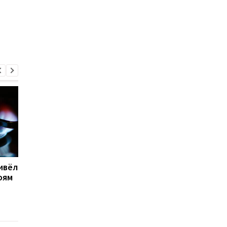
ивёл
Во Львове после
Российский дрон
оям
тревоги из-за МиГ-31К
ударил по центру
прогремели взрывы: что
Львова: подробност
известно
атаки 15 января