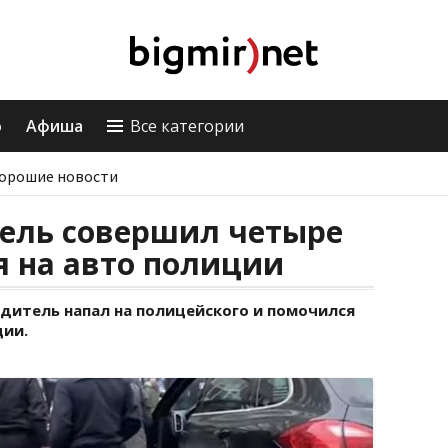
о
Афиша
Все категории
орошие новости
тель совершил четыре
я на авто полиции
одитель напал на полицейского и помочился
ции.