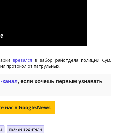
марки
врезался
в забор райотдела полиции Сум.
ил протокол от патрульных.
m-канал
, если хочешь первым узнавать
е нас в Google.News
й
пьяные водители