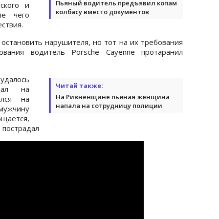
Пьяный водитель предъявил копам
ского и
колбасу вместо документов
ле чего
ествия.
остановить нарушителя, но тот на их требования
ования водитель Porsche Cayenne протаранил
далось
Читай также:
пал на
На Ривненщине пьяная женщина
ился на
напала на сотрудницу полиции
 мужчину
бщается,
е пострадал