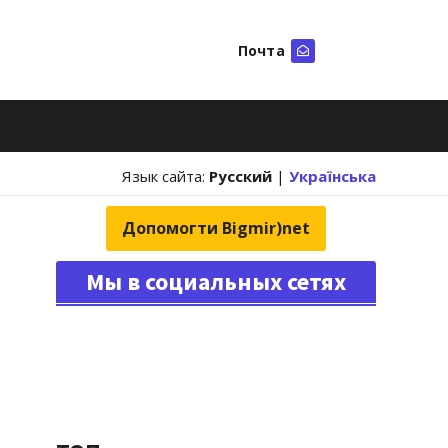
Почта
Искать
Язык сайта:
Русский
|
Українська
Допомогти Bigmir)net
Мы в социальных сетях