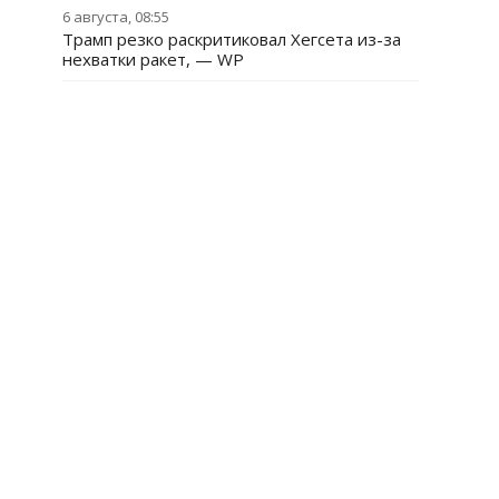
6 августа, 08:55
Трамп резко раскритиковал Хегсета из-за
нехватки ракет, — WP