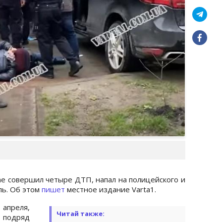
ne совершил четыре ДТП, напал на полицейского и
ль. Об этом
пишет
местное издание Varta1.
апреля,
Читай также:
 подряд