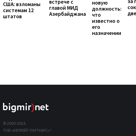
за 
встрече с
новую
США: взломаны
сок
главой МИД
должность:
системам 12
две
Азербайджана
что
штатов
известно о
его
назначении
© 2000-2024,
ТОВ «КЕПРЕЙТ ПАРТНЕРС»".