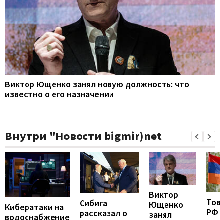
Виктор Ющенко занял новую должность: что
известно о его назначении
Внутри "Новости bigmir)net
Виктор
То
Сибига
Ющенко
Кибератаки на
РФ
рассказал о
занял
водоснабжение