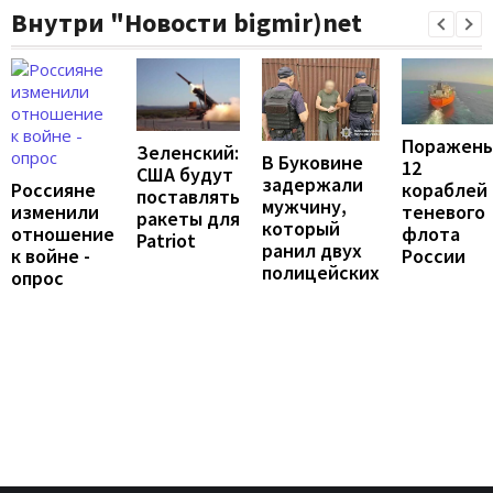
Внутри "Новости bigmir)net
Поражен
Зеленский:
В Буковине
12
США будут
задержали
Россияне
кораблей
поставлять
мужчину,
изменили
теневого
ракеты для
который
отношение
флота
Patriot
ранил двух
к войне -
России
полицейских
опрос