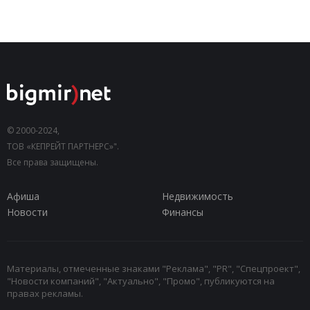
© 2000-2024,
ТОВ «КЕПРЕЙТ ПАРТНЕРС»".
Все права защищены.
Афиша
Недвижимость
Новости
Финансы
Материалы, отмеченные знаками "Реклама", "PR", "Спецпроект",
"Новости компаний", "Актуально", "Промо", публикуются на
правах рекламы.