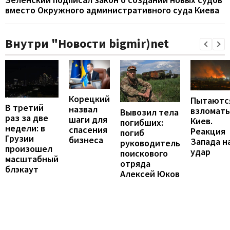
вместо Окружного административного суда Киева
Внутри "Новости bigmir)net
Корецкий
Пытаютс
В третий
назвал
взломать
Вывозил тела
раз за две
шаги для
Киев.
погибших:
недели: в
спасения
Реакция
погиб
Грузии
бизнеса
Запада н
руководитель
произошел
удар
поискового
масштабный
отряда
блэкаут
Алексей Юков