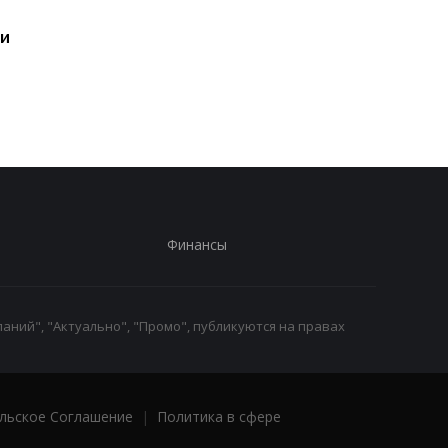
Итоги 08.08: Patriot
Близкая к Трампу
ии
будет и минус два НПЗ
компания собираетс
бурить в Гренланди
без разрешения
Финансы
аний", "Актуально", "Промо", публикуются на правах
льское Соглашение
|
Политика в сфере