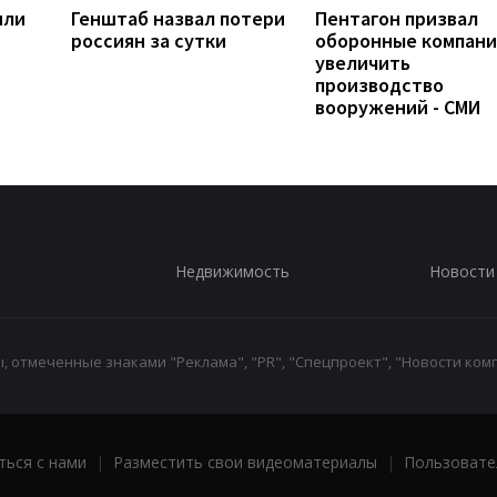
яли
Генштаб назвал потери
Пентагон призвал
россиян за сутки
оборонные компан
увеличить
производство
вооружений - СМИ
Недвижимость
Новости
 отмеченные знаками "Реклама", "PR", "Спецпроект", "Новости комп
ться с нами
|
Разместить свои видеоматериалы
|
Пользовате