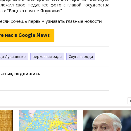
ложил свое недавнее фото с главой государства
о: "Бацька вам не Янукович".
 если хочешь первым узнавать главные новости.
е нас в Google.News
др Лукашенко
верховная рада
Слуга народа
татьи, подпишись: