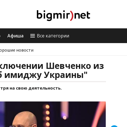
о
Афиша
Все категории
орошие новости
сключении Шевченко из
рб имиджу Украины"
отря на свою деятельность.