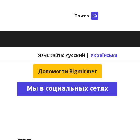
Почта
Искать
Язык сайта:
Русский
|
Українська
Допомогти Bigmir)net
Мы в социальных сетях