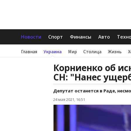
Новости
Спорт
Финансы
Авто
Техн
Главная
Украина
Мир
Столица
Жизнь
Х
Корниенко об и
СН: "Нанес уще
Депутат останется в Раде, несм
24 мая 2021, 16:51