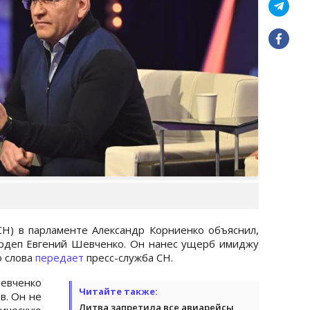
СН) в парламенте Александр Корниенко объяснил,
ардеп Евгений Шевченко. Он нанес ущерб имиджу
о слова
передает
пресс-служба СН.
евченко
Читайте также:
в. Он не
Литва запретила все авиарейсы,
ическую