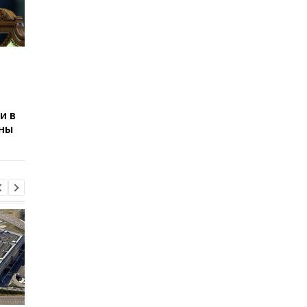
Аналитики ISW
Россия может
сообщили, накапливает
использовать Белар
ли Беларусь войска у
для дроновых атак п
границы с Украиной
трассе Киев-Чоп в
и в
Украине — ISW
ины