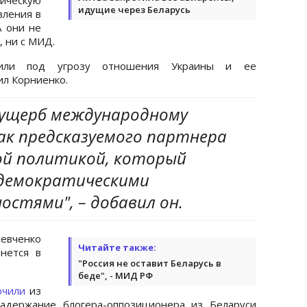
идущие через Беларусь
вления в
А они не
, ни с МИД.
вили под угрозу отношения Украины и ее
л Корниенко.
) ущерб международному
ак предсказуемого партнера
ой политикой, который
демократическими
остями", – добавил он.
Шевченко
Читайте также:
нется в
"Россия не оставит Беларусь в
беде", - МИД РФ
ючили
из
задержание блогера-оппозиционера из Беларуси