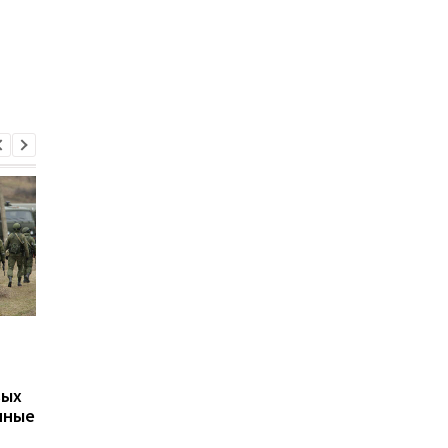
В Гданьске мужчина
ЕС изменил правила
избил двух поляков,
временной защиты 
приняв их за украинцев
украинцев: кого
вых
коснутся новые
нные
требования