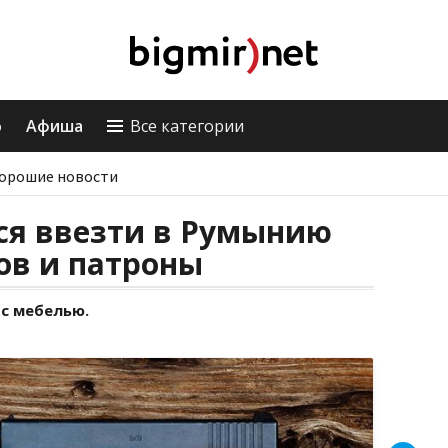
о
Афиша
Все категории
орошие новости
ся ввезти в Румынию
тов и патроны
 с мебелью.