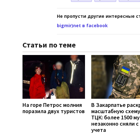
Не пропусти другие интересные с
bigmir)net в facebook
Статьи по теме
На горе Петрос молния
В Закарпатье рас
поразила двух туристов
масштабную схему
ТЦК: более 1500 м
незаконно сняли с
учета