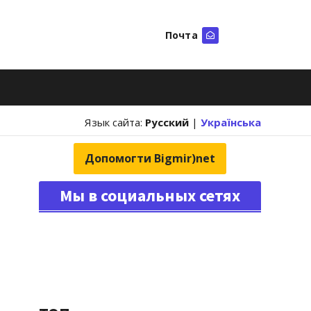
Почта
Искать
Язык сайта:
Русский
|
Українська
Допомогти Bigmir)net
Мы в социальных сетях