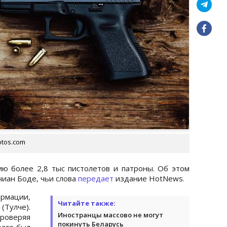
otos.com
ю более 2,8 тыс пистолетов и патроны. Об этом
иан Боде, чьи слова
передает
издание HotNews.
рмации,
Читайте также:
Тулче).
Иностранцы массово не могут
роверяя
покинуть Беларусь
рого был