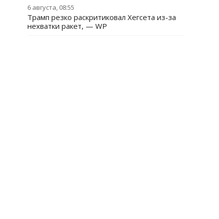
6 августа, 08:55
Трамп резко раскритиковал Хегсета из-за
нехватки ракет, — WP