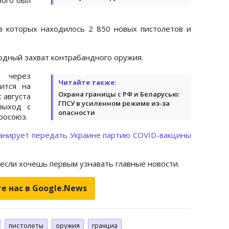
в которых находилось 2 850 новых пистолетов и
рдный захват контрабандного оружия.
а через
Читайте также:
ится на
Охрана границы с РФ и Беларусью:
 августа
ГПСУ в усиленном режиме из-за
выход с
опасности
росоюз.
анирует передать Украине партию COVID-вакцины
 если хочешь первым узнавать главные новости.
е нас в Google.News
пистолеты
оружия
гранциа