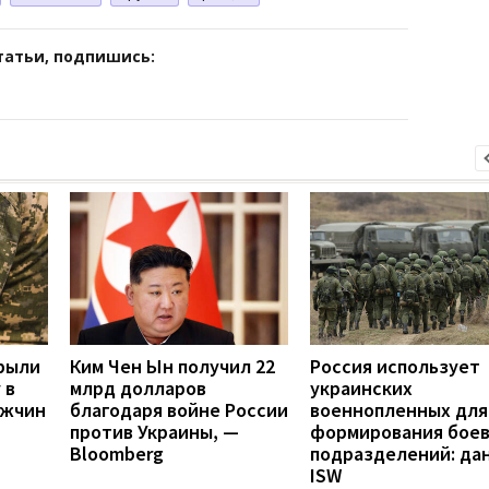
татьи, подпишись:
крыли
Ким Чен Ын получил 22
Россия использует
 в
млрд долларов
украинских
ужчин
благодаря войне России
военнопленных для
против Украины, —
формирования бое
Bloomberg
подразделений: да
ISW