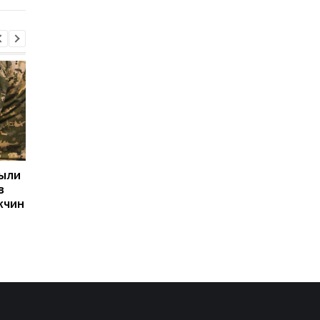
рыли
Две трети российских
Ким Чен Ын получил 
в
регионов платят
млрд долларов
жчин
вербовщикам
благодаря войне Ро
контрактников
против Украины, —
Bloomberg