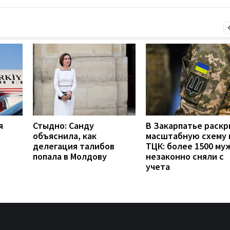
я
Стыдно: Санду
В Закарпатье раск
объяснила, как
масштабную схему 
делегация талибов
ТЦК: более 1500 му
попала в Молдову
незаконно сняли с
учета