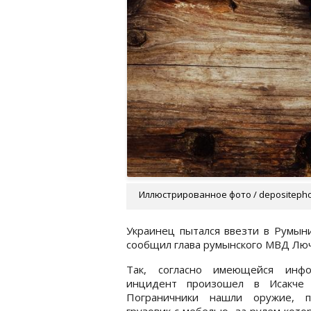
Иллюстрированное фото / depositeph
Украинец пытался ввезти в Румыни
сообщил глава румынского МВД Люч
Так, согласно имеющейся инфо
инцидент произошел в Исакче (
Пограничники нашли оружие, п
грузовик с мебелью, за рулем кото