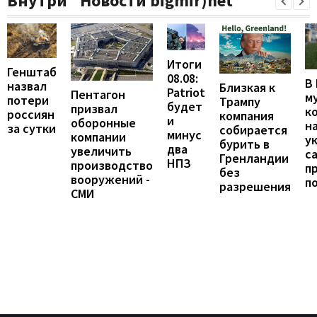
Внутри "Новости bigmir)net
Итоги
Генштаб
08.08:
В
назвал
Близкая к
Patriot
Пентагон
м
потери
Трампу
будет
призвал
к
россиян
компания
и
оборонные
н
за сутки
собирается
минус
компании
у
бурить в
два
увеличить
с
Гренландии
НПЗ
производство
п
без
вооружений -
п
разрешения
СМИ