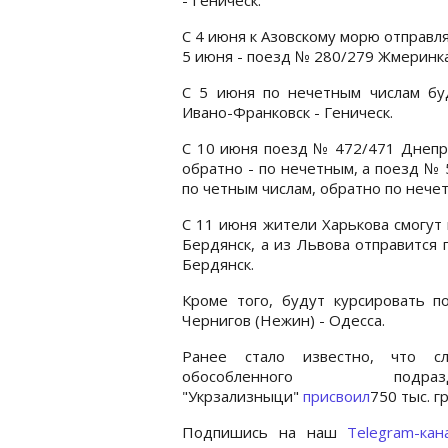
С 4 июня к Азовскому морю отправля
5 июня - поезд № 280/279 Жмеринка
С 5 июня по нечетным числам б
Ивано-Франковск - Геническ.
С 10 июня поезд № 472/471 Днепр 
обратно - по нечетным, а поезд № 
по четным числам, обратно по нече
С 11 июня жители Харькова смогут
Бердянск, а из Львова отправится
Бердянск.
Кроме того, будут курсировать
Чернигов (Нежин) - Одесса.
Ранее стало известно, что с
обособленного подразде
"Укрзализныци"
присвоил
750 тыс. г
Подпишись на наш
Telegram-кан