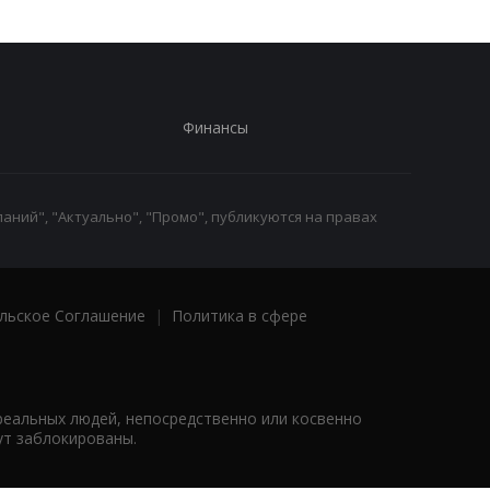
Финансы
аний", "Актуально", "Промо", публикуются на правах
льское Соглашение
|
Политика в сфере
реальных людей, непосредственно или косвенно
ут заблокированы.