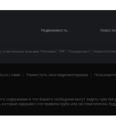
Недвижимость
Новости
 отмеченные знаками "Реклама", "PR", "Спецпроект", "Новости комп
ться с нами
|
Разместить свои видеоматериалы
|
Пользовате
что содержание и тон Вашего сообщения могут задеть чувства 
 которые нарушают эти правила грубо или систематически, буд