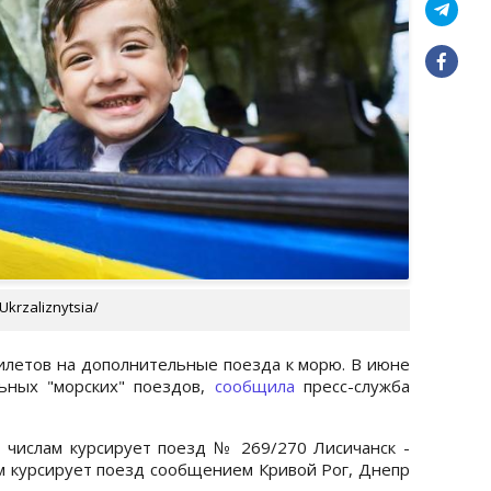
krzaliznytsia/
илетов на дополнительные поезда к морю. В июне
ьных "морских" поездов,
сообщила
пресс-служба
 числам курсирует поезд № 269/270 Лисичанск -
ам курсирует поезд сообщением Кривой Рог, Днепр