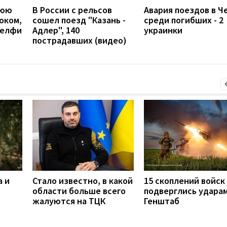
нюю
В России с рельсов
Авария поездов в Ч
оком,
сошел поезд "Казань -
среди погибших - 2
селфи
Адлер", 140
украинки
пострадавших (видео)
а и
Стало известно, в какой
15 скоплений войск
области больше всего
подверглись ударам
жалуются на ТЦК
Генштаб