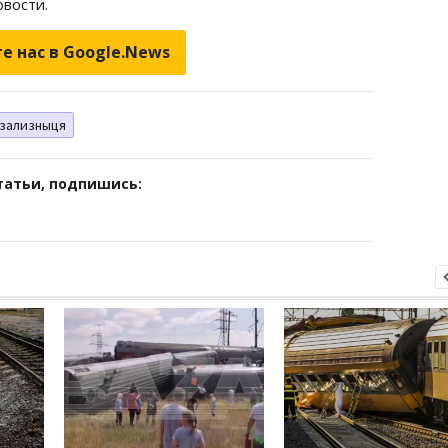
вости.
е нас в Google.News
зализныця
татьи, подпишись: