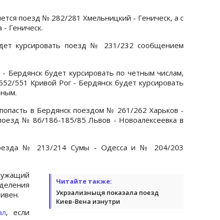
ется поезд № 282/281 Хмельницкий - Геническ, а с
 - Геническ.
удет курсировать поезд № 231/232 сообщением
- Бердянск будет курсировать по четным числам,
552/551 Кривой Рог - Бердянск будет курсировать
тным.
 попасть в Бердянск поездом № 261/262 Харьков -
 поезд № 86/186-185/85 Львов - Новоалексеевка в
 поезда № 213/214 Сумы - Одесса и № 204/203
лужащий
Читайте также:
ления
Укрзализныця показала поезд
ривен.
Киев-Вена изнутри
ал
, если