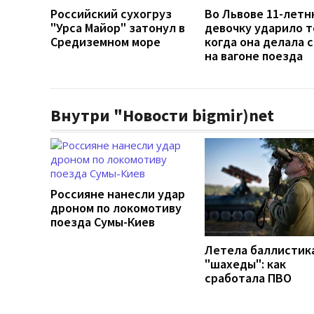
Российский сухогруз
Во Львове 11-лет
"Урса Майор" затонул в
девочку ударило т
Средиземном море
когда она делала 
на вагоне поезда
Внутри "Новости bigmir)net
Россияне нанесли удар
дроном по локомотиву
поезда Сумы-Киев
Летела баллистик
"шахеды": как
сработала ПВО