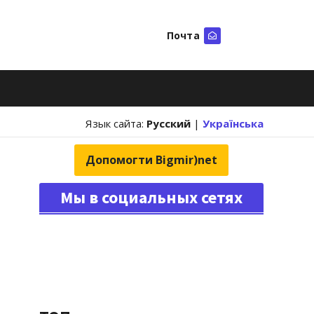
Почта
Искать
Язык сайта:
Русский
|
Українська
Допомогти Bigmir)net
Мы в социальных сетях