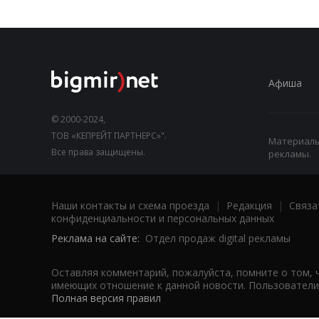
Афиша
© 2000-2024,
ТОВ «КЕПРЕЙТ ПАРТНЕРС»".
Материалы,
Все права защищены.
рекламы.
Наши контакты и схема проезда
|
Редакция
|
Связа
конфиденциальности и персональных данных
Реклама на сайте:
Отдел продаж digital рекламы
Оставляя комментарий, пожалуйста, помните о том, 
имеющих отношение к данной новости. Пользователи,
Полная версия правил