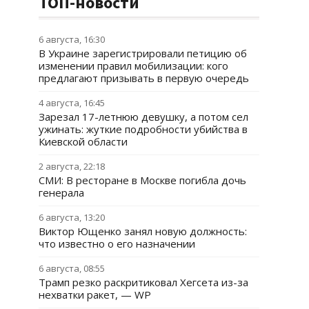
ТОП-новости
6 августа, 16:30
В Украине зарегистрировали петицию об
изменении правил мобилизации: кого
предлагают призывать в первую очередь
4 августа, 16:45
Зарезал 17-летнюю девушку, а потом сел
ужинать: жуткие подробности убийства в
Киевской области
2 августа, 22:18
СМИ: В ресторане в Москве погибла дочь
генерала
6 августа, 13:20
Виктор Ющенко занял новую должность:
что известно о его назначении
6 августа, 08:55
Трамп резко раскритиковал Хегсета из-за
нехватки ракет, — WP