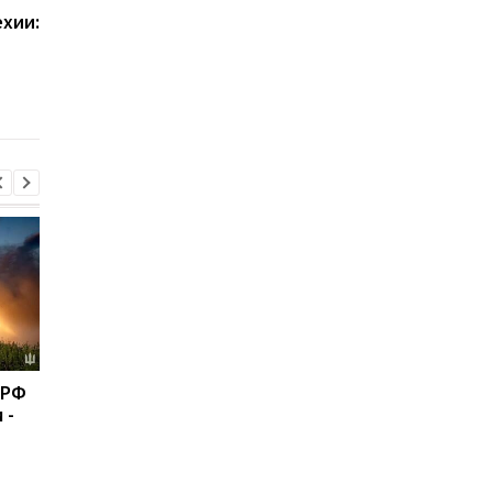
ехии:
В России заявили об
В Польше с рельсов
атаке БПЛА на поезд с
сошел грузовой поез
топливом: взорвались
в "Укрзализныце"
цистерны, возник
предупредили о
пожар
задержке рейсов
 РФ
США перехватили более
Пентагон купит лаз
 -
50 судов после
для борьбы с дрона
возобновления
$400 млн - СМИ
блокады Ирана