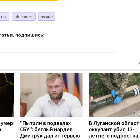
тат
облсовет
ружье
татьи, подпишись:
 умер
"Пытали в подвалах
В Луганской област
а
СБУ": беглый нардеп
оккупант убил 13-
Дмитрук дал интервью
летнего подростка,