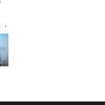
к
подозревают, что его
девочка: подробнос
избили
Во время боев на
В Киевской области
Курщине погибло более
произошло группово
70 российских
изнасилование 21-
срочников - росСМИ
летней девушки