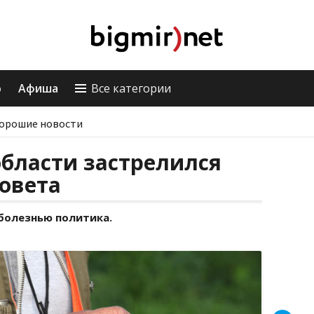
о
Афиша
Все категории
орошие новости
бласти застрелился
совета
 болезнью политика.