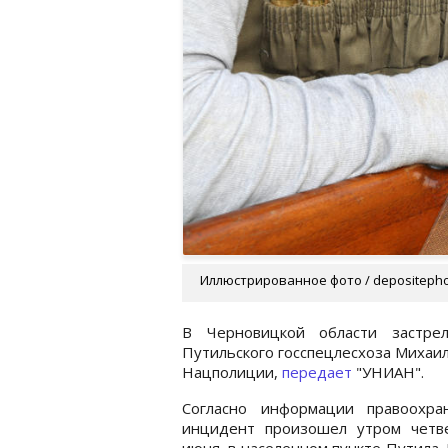
Иллюстрированное фото / depositeph
В Черновицкой области застрел
Путильского госспецлесхоза Михаи
Нацполиции,
передает
"УНИАН".
Согласно информации правоохран
инцидент произошел утром четве
июня, в населенном пункте Путила.