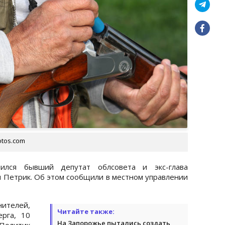
otos.com
ился бывший депутат облсовета и экс-глава
л Петрик. Об этом сообщили в местном управлении
ителей,
Читайте также:
рга, 10
На Запорожье пытались создать
 Политик