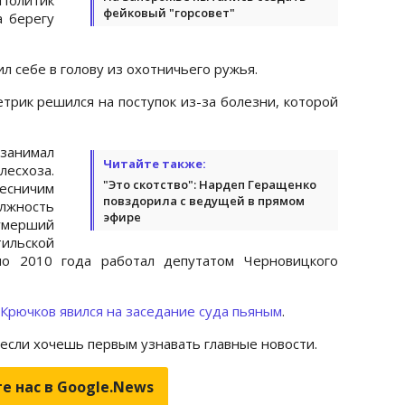
фейковый "горсовет"
 берегу
ил себе в голову из охотничьего ружья.
трик решился на поступок из-за болезни, которой
 занимал
Читайте также:
лесхоза.
"Это скотство": Нардеп Геращенко
есничим
повздорила с ведущей в прямом
олжность
эфире
 умерший
ильской
по 2010 года работал депутатом Черновицкого
 Крючков явился на заседание суда пьяным
.
 если хочешь первым узнавать главные новости.
е нас в Google.News