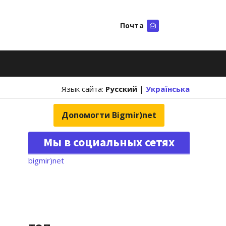
Почта
Искать
Язык сайта:
Русский
|
Українська
Допомогти Bigmir)net
Мы в социальных сетях
bigmir)net