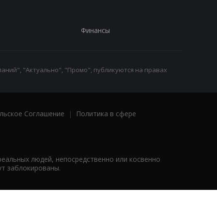
Финансы
аний", "Актуально", "Промо", публикуются на правах
льское Соглашение
|
Политика в сфере
реальных людей, непосредственно или косвенно
ут заблокированы.