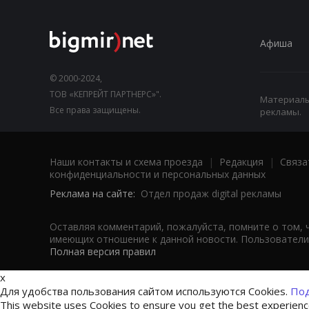
Афиша
© 2000-2024,
ТОВ «КЕПРЕЙТ ПАРТНЕРС»".
Материалы,
Все права защищены.
рекламы.
Наши контакты и схема проезда
|
Редакция
|
Связа
конфиденциальности и персональных данных
Реклама на сайте:
Отдел продаж digital рекламы
Оставляя комментарий, пожалуйста, помните о том, 
имеющих отношение к данной новости. Пользователи,
Полная версия правил
x
Для удобства пользования сайтом используются Cookies.
Под
This website uses Cookies to ensure you get the best experien