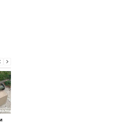
и
В Ровно умер мужчина
В одесской школе в
через семь дней после
время тревоги
мобилизации: родные
скончалась 13-летня