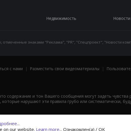
Недвижимость
Новости
 отмеченные знаками "Реклама", "PR", "Спецпроект", "Новости комп
ться с нами
|
Разместить свои видеоматериалы
|
Пользовате
что содержание и тон Вашего сообщения могут задеть чувства 
 которые нарушают эти правила грубо или систематически, буд
робнее...
ce on our website.
Learn more...
Ознакомлен(а) / OK