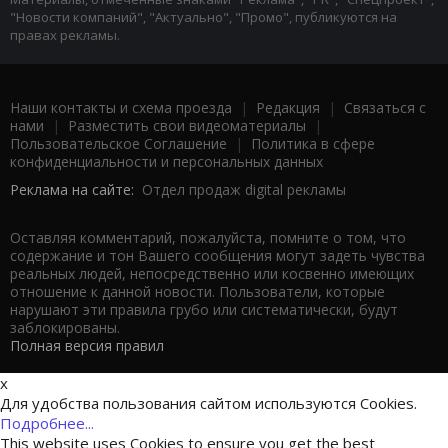
"Новости компаний", "Актуально", "Промо", публикуются на
правах рекламы.
Наши контакты и схема проезда
|
Редакция
|
Связаться с
нами
|
Разместить свои видеоматериалы
|
Пользовательское Соглашение
|
Политика в сфере
конфиденциальности и персональных данных
Реклама на сайте:
Отдел продаж digital рекламы
Оставляя комментарий, пожалуйста, помните о том, что
содержание и тон Вашего сообщения могут задеть чувства
реальных людей, непосредственно или косвенно имеющих
отношение к данной новости. Пользователи, которые
нарушают эти правила грубо или систематически, будут
заблокированы.
Полная версия правил
x
Для удобства пользования сайтом используются Cookies.
Подробнее...
This website uses Cookies to ensure you get the best