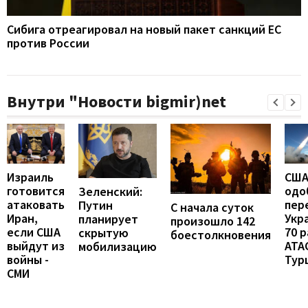
Сибига отреагировал на новый пакет санкций ЕС
против России
Внутри "Новости bigmir)net
Израиль
СШ
готовится
одо
Зеленский:
атаковать
пер
Путин
С начала суток
Иран,
Укр
планирует
произошло 142
если США
70 
скрытую
боестолкновения
выйдут из
ATA
мобилизацию
войны -
Тур
СМИ