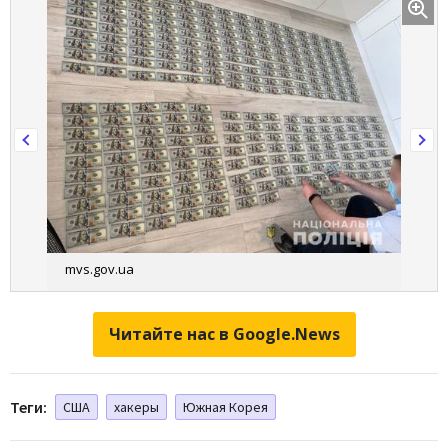
mvs.gov.ua
Читайте нас в Google.News
Теги:
США
хакеры
Южная Корея