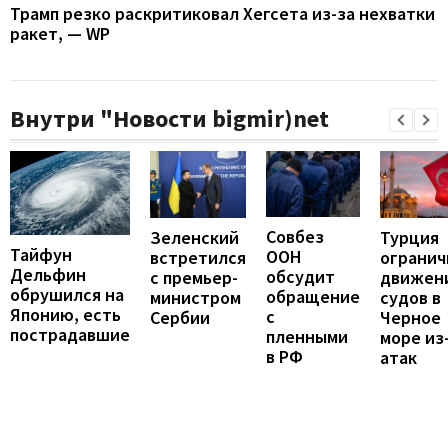
Трамп резко раскритиковал Хегсета из-за нехватки
ракет, — WP
Внутри "Новости bigmir)net
Совбез
Турция
Зеленский
Тайфун
ООН
огранич
встретился
Дельфин
обсудит
движен
с премьер-
обрушился на
обращение
судов в
министром
Японию, есть
с
Черное
Сербии
пострадавшие
пленными
море из
в РФ
атак