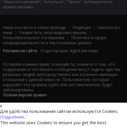
"Новости компаний", "Актуально", "Промо", публикуются на
правах рекламы.
Наши контакты и схема проезда
|
Редакция
|
Связаться с
нами
|
Разместить свои видеоматериалы
|
Пользовательское Соглашение
|
Политика в сфере
конфиденциальности и персональных данных
Реклама на сайте:
Отдел продаж digital рекламы
Оставляя комментарий, пожалуйста, помните о том, что
содержание и тон Вашего сообщения могут задеть чувства
реальных людей, непосредственно или косвенно имеющих
отношение к данной новости. Пользователи, которые
нарушают эти правила грубо или систематически, будут
заблокированы.
Полная версия правил
x
Для удобства пользования сайтом используются Cookies.
Подробнее...
This website uses Cookies to ensure you get the best