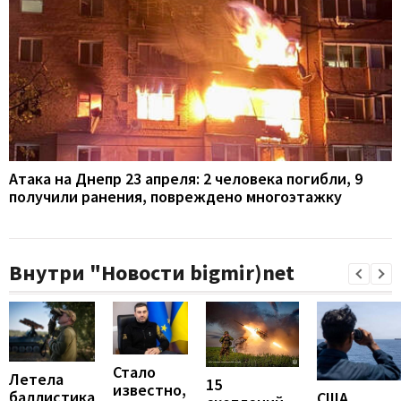
Атака на Днепр 23 апреля: 2 человека погибли, 9
получили ранения, повреждено многоэтажку
Внутри "Новости bigmir)net
Стало
Летела
15
известно,
баллистика
США