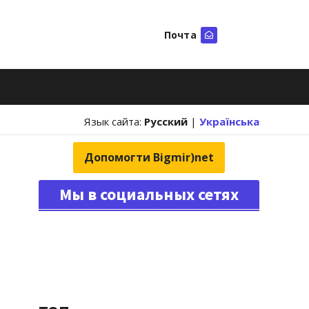
Почта
Искать
Язык сайта:
Русский
|
Українська
Допомогти Bigmir)net
Мы в социальных сетях