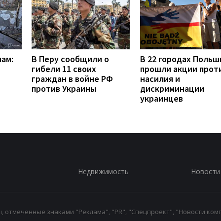
мам:
В Перу сообщили о
В 22 городах Польш
гибели 11 своих
прошли акции прот
граждан в войне РФ
насилия и
против Украины
дискриминации
украинцев
Недвижимость
Новости
 отмеченные знаками "Реклама", "PR", "Спецпроект", "Новости комп