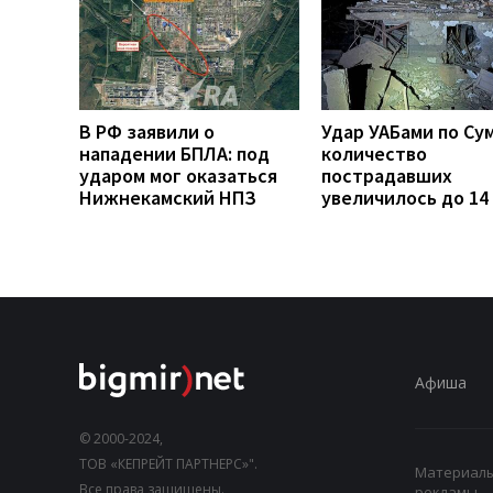
В РФ заявили о
Удар УАБами по Су
нападении БПЛА: под
количество
ударом мог оказаться
пострадавших
Нижнекамский НПЗ
увеличилось до 14
Афиша
© 2000-2024,
ТОВ «КЕПРЕЙТ ПАРТНЕРС»".
Материалы,
Все права защищены.
рекламы.