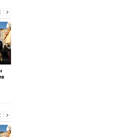
и
Дроны атаковали
Великобритания поб
ив
Татарстан: под ударом
30-летний рекорд по
НПЗ
количеству жарких
дней