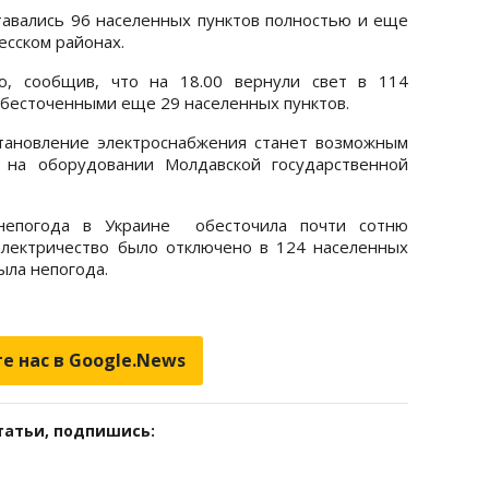
тавались 96 населенных пунктов полностью и еще
есском районах.
, сообщив, что на 18.00 вернули свет в 114
обесточенными еще 29 населенных пунктов.
тановление электроснабжения станет возможным
й на оборудовании Молдавской государственной
непогода в Украине обесточила почти сотню
электричество было отключено в 124 населенных
ыла непогода.
е нас в Google.News
татьи, подпишись: