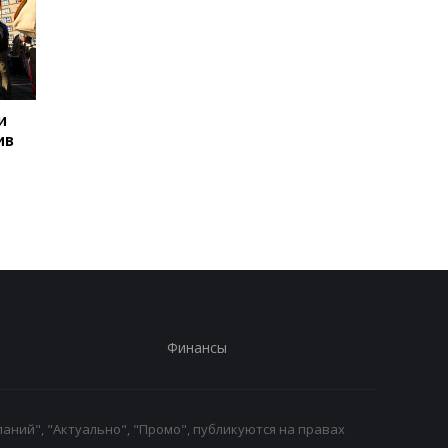
и
Дроны атаковали
Великобритания поб
ив
Татарстан: под ударом
30-летний рекорд по
НПЗ
количеству жарких
дней
Финансы
аний", "Актуально", "Промо", публикуются на правах