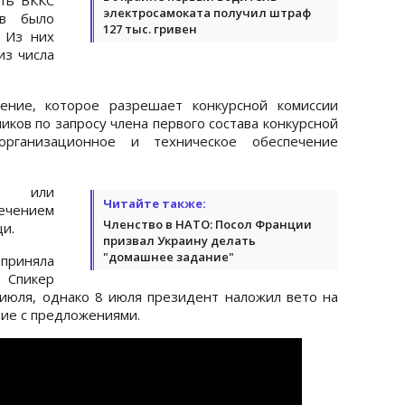
электросамоката получил штраф
ав было
127 тыс. гривен
 Из них
з числа
ение, которое разрешает конкурсной комиссии
ков по запросу члена первого состава конкурсной
организационное и техническое обеспечение
ки или
Читайте также:
чением
Членство в НАТО: Посол Франции
и.
призвал Украину делать
"домашнее задание"
риняла
 Спикер
июля, однако 8 июля президент наложил вето на
ние с предложениями.