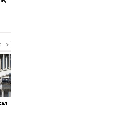
заблокировала работу
поздравил Трампа
Верховной Рады:
заседание досрочно
закрыли
жал
Суд США приостановил
База ФСБ и шесть
строительство
судов: СБС поразили
бального зала Трампа
цели РФ