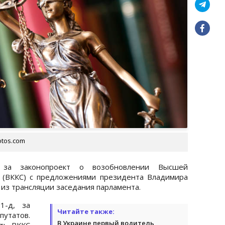
otos.com
а за законопроект о возобновлении Высшей
 (ВККС) с предложениями президента Владимира
 из трансляции заседания парламента.
1-д, за
Читайте также:
утатов.
В Украине первый водитель
ать ВККС