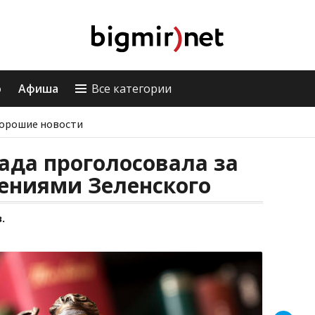
о
Афиша
Все категории
орошие новости
ада проголосовала за
ениями Зеленского
.