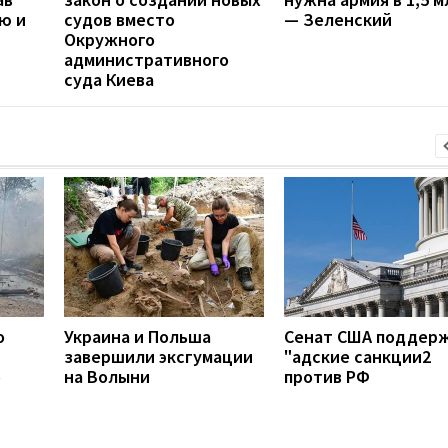
ю и
судов вместо
— Зеленский
Окружного
административного
суда Киева
о
Украина и Польша
Сенат США поддер
завершили эксгумации
"адские санкции2
о
на Волыни
против РФ