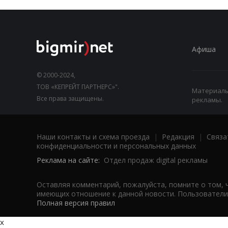
Афиша
© 2000-2024,
ТОВ «КЕПРЕЙТ ПАРТНЕРС»".
Материалы,
Все права защищены.
рекламы.
Наши контакты и схема проезда
|
Редакция
|
Связа
конфиденциальности и персональных данных
Реклама на сайте:
Отдел продаж digital рекламы
Оставляя комментарий, пожалуйста, помните о том, 
имеющих отношение к данной новости. Пользователи,
Полная версия правил
x