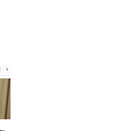
Европейская
"День перемен и
лн,
Солидарность
надежды": Зеленск