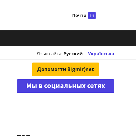
Почта
Искать
Язык сайта:
Русский
|
Українська
Допомогти Bigmir)net
Мы в социальных сетях