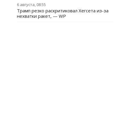
6 августа, 08:55
Трамп резко раскритиковал Хегсета из-за
нехватки ракет, — WP