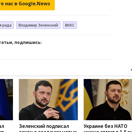
е нас в Google.News
я рада
Владимир Зеленский
ВККС
татьи, подпишись:
ал
Зеленский подписал
Украине без НАТО
ав
закон о создании новых
нужна армия в 1,5 м