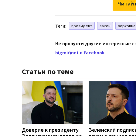
Читайт
Теги:
президент
закон
верховна
Не пропусти другие интересные с
bigmir)net в facebook
Статьи по теме
Доверие к президенту
Зеленский подпис
Зеленскому выросло до
закон о защите пр