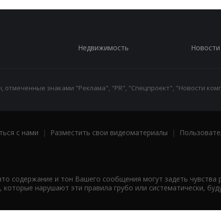
Недвижимость
Новости
 отмеченные знаками "Реклама", "PR", "Спецпроект", "Новости комп
ться с нами
|
Разместить свои видеоматериалы
|
Пользовате
что содержание и тон Вашего сообщения могут задеть чувства 
 которые нарушают эти правила грубо или систематически, буд