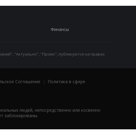
Финансы
аний", "Актуально", "Промо", публикуются на правах
льское Соглашение
|
Политика в сфере
реальных людей, непосредственно или косвенно
ут заблокированы.