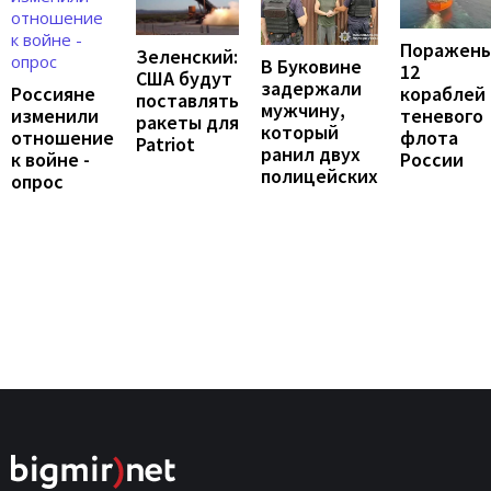
Поражен
Зеленский:
В Буковине
12
США будут
задержали
Россияне
кораблей
поставлять
мужчину,
изменили
теневого
ракеты для
который
отношение
флота
Patriot
ранил двух
к войне -
России
полицейских
опрос