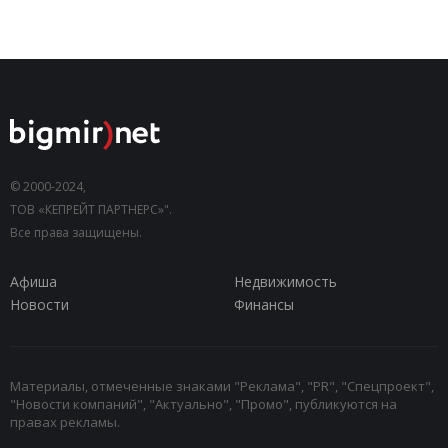
© 2000-2024,
ТОВ «КЕПРЕЙТ ПАРТНЕРС»".
Все права защищены.
Афиша
Недвижимость
Новости
Финансы
Материалы, отмеченные знаками "Реклама", "PR", "Спецпроект",
"Новости компаний", "Актуально", "Промо", публикуются на
правах рекламы.