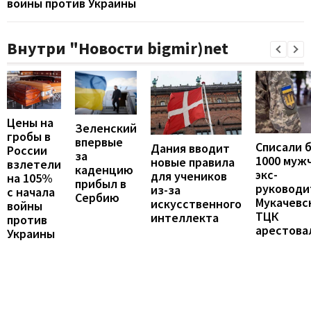
войны против Украины
Внутри "Новости bigmir)net
Цены на
Зеленский
гробы в
впервые
Списали 
Дания вводит
России
за
1000 муж
новые правила
взлетели
каденцию
экс-
для учеников
на 105%
прибыл в
руководи
из-за
с начала
Сербию
Мукачевс
искусственного
войны
ТЦК
интеллекта
против
арестова
Украины