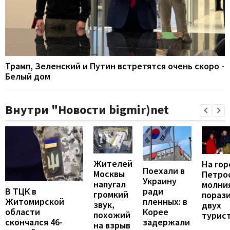
Трамп, Зеленский и Путин встретятся очень скоро -
Белый дом
Внутри "Новости bigmir)net
Жителей
На гор
Поехали в
Москвы
Петро
Украину
напугал
молни
В ТЦК в
ради
громкий
пораз
Житомирской
пленных: в
звук,
двух
области
Корее
похожий
турис
скончался 46-
задержали
на взрыв