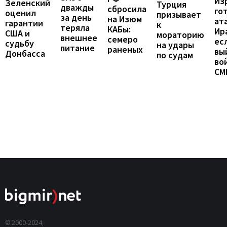
Из
Зеленский
Турция
дважды
сбросила
го
оценил
призывает
за день
на Изюм
ат
гарантии
к
теряла
КАБы:
Ир
США и
мораторию
внешнее
семеро
ес
судьбу
на удары
питание
раненых
вы
Донбасса
по судам
во
СМ
© 2000-2024,