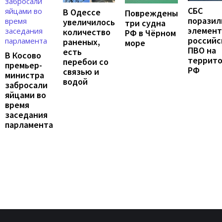
СБС
В Одессе
Повреждены
поразил
увеличилось
три судна
элемен
количество
РФ в Чёрном
российс
раненых,
море
ПВО на
есть
В Косово
террит
перебои со
премьер-
РФ
связью и
министра
водой
забросали
яйцами во
время
заседания
парламента