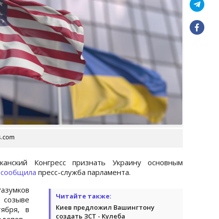
s.com
канский Конгресс признать Украину основным
м
сообщила
пресс-служба парламента.
азумков
Читайте также:
созыве
Киев предложил Вашингтону
ября, в
создать ЗСТ - Кулеба
рдепов.