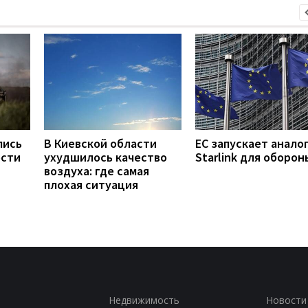
лись
В Киевской области
ЕС запускает анало
ости
ухудшилось качество
Starlink для оборон
воздуха: где самая
плохая ситуация
Недвижимость
Новости