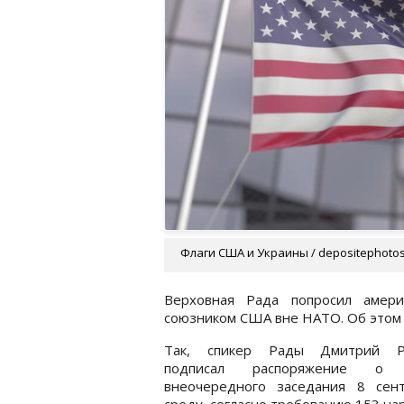
Флаги США и Украины / depositephoto
Верховная Рада попросил амери
союзником США вне НАТО. Об это
Так, спикер Рады Дмитрий Р
подписал распоряжение о 
внеочередного заседания 8 сент
среду, согласно требованию 153 на