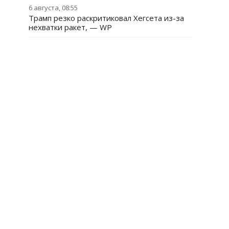
6 августа, 08:55
Трамп резко раскритиковал Хегсета из-за
нехватки ракет, — WP