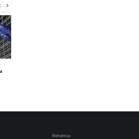
г
В Киеве увеличилось
В ТЦК в Житомирско
ы
число погибших в
области скончался 4
результате обстрела 5
летний
августа
военнообязанный:
начато расследован
Финансы