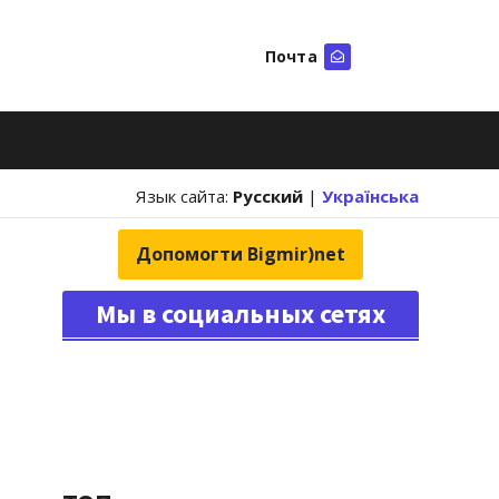
Почта
Искать
Язык сайта:
Русский
|
Українська
Допомогти Bigmir)net
Мы в социальных сетях