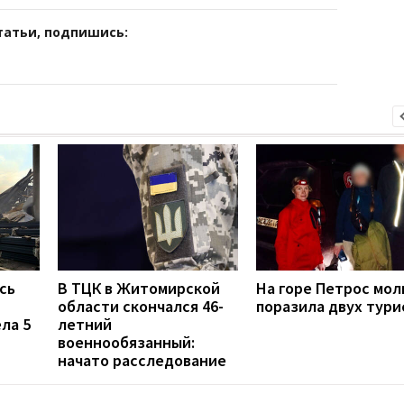
татьи, подпишись:
сь
В ТЦК в Житомирской
На горе Петрос мол
области скончался 46-
поразила двух тури
ла 5
летний
военнообязанный:
начато расследование