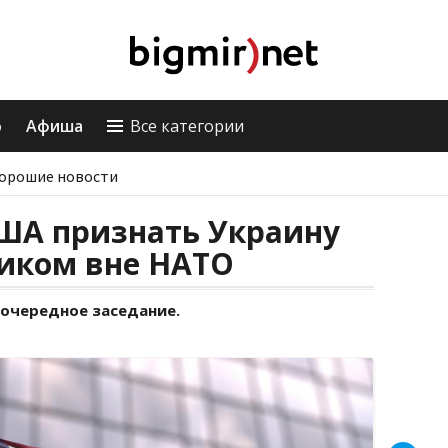
о
Афиша
Все категории
орошие новости
США признать Украину
иком вне НАТО
очередное заседание.