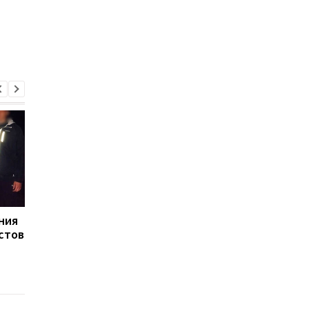
ния
В Закарпатье раскрыли
Ким Чен Ын получил 
стов
масштабную схему в
млрд долларов
ТЦК: более 1500 мужчин
благодаря войне Ро
незаконно сняли с
против Украины, —
учета
Bloomberg