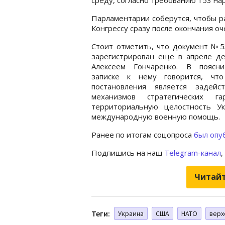
Парламентарии соберутся, чтобы р
Конгрессу сразу после окончания о
Стоит отметить, что документ №5
зарегистрирован еще в апреле де
Алексеем Гончаренко. В поясни
записке к нему говорится, чт
постановления является задейст
механизмов стратегических г
территориальную целостность У
международную военную помощь.
Ранее по итогам соцопроса
был опу
Подпишись на наш
Telegram-канал
,
Читайт
Теги:
Украина
США
НАТО
верх