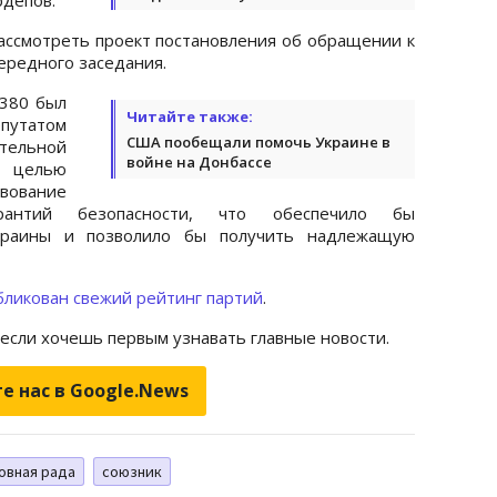
ассмотреть проект постановления об обращении к
чередного заседания.
380 был
Читайте также:
путатом
США пообещали помочь Украине в
тельной
войне на Донбассе
о целью
вование
арантий безопасности, что обеспечило бы
краины и позволило бы получить надлежащую
бликован свежий рейтинг партий
.
 если хочешь первым узнавать главные новости.
е нас в Google.News
овная рада
союзник