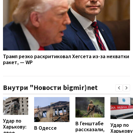
Трамп резко раскритиковал Хегсета из-за нехватки
ракет, — WP
Внутри "Новости bigmir)net
Удар по
В Генштабе
Удар по
Харькову:
В Одессе
рассказали,
Харькову
двое