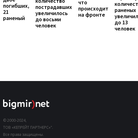
количество
что
количес
погибших,
пострадавших
происходит
раненых
21
увеличилось
на фронте
увеличи
раненый
до восьми
до 13
человек
человек
© 2000-2024,
ТОВ «КЕПРЕЙТ ПАРТНЕРС»".
Все права защищены.