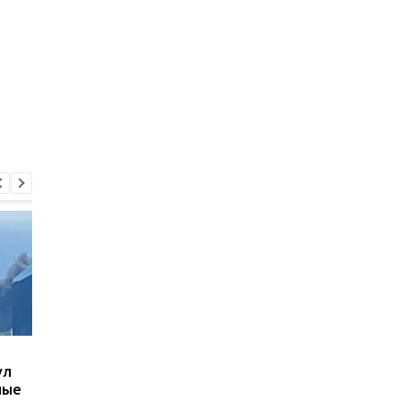
В Киеве увеличилось
В ТЦК в Житомирско
ул
число погибших в
области скончался 4
ные
результате обстрела 5
летний