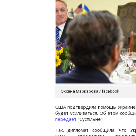
Оксана Маркарова / facebook
США подтвердила помощь Украине в
будет усиливаться. Об этом сообщи
передает
"Суспiльне".
Так, дипломат сообщила, что Ук
США определили принци