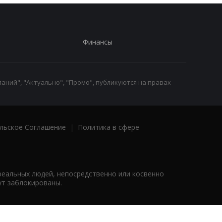
Финансы
аний", "Актуально", "Промо", публикуются на правах
льское Соглашение
|
Политика в сфере
реальных людей, непосредственно или косвенно
ут заблокированы.