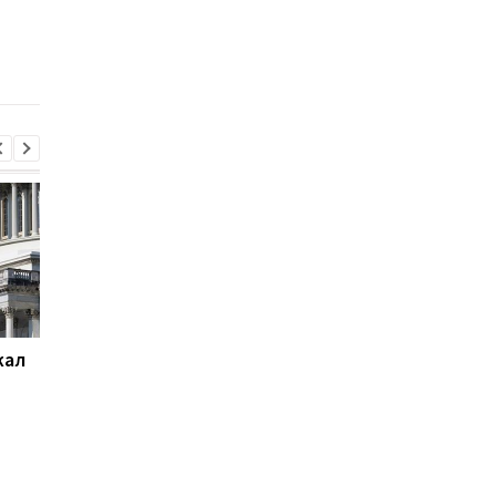
августа
военнообязанный:
начато расследован
жал
Суд США приостановил
База ФСБ и шесть
строительство
судов: СБС поразили
бального зала Трампа
цели РФ