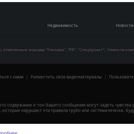
Недвижимость
Новости
 отмеченные знаками "Реклама", "PR", "Спецпроект", "Новости комп
ться с нами
|
Разместить свои видеоматериалы
|
Пользовате
что содержание и тон Вашего сообщения могут задеть чувства 
 которые нарушают эти правила грубо или систематически, буд
робнее...