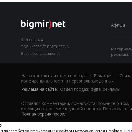
Афиша
© 2000-2024,
ТОВ «КЕПРЕЙТ ПАРТНЕРС»".
Материалы,
Все права защищены.
рекламы.
Наши контакты и схема проезда
|
Редакция
|
Связа
конфиденциальности и персональных данных
Реклама на сайте:
Отдел продаж digital рекламы
Оставляя комментарий, пожалуйста, помните о том, 
имеющих отношение к данной новости. Пользователи,
Полная версия правил
x
Для удобства пользования сайтом используются Cookies.
Под