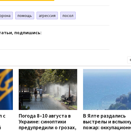
орона
помощь
агрессия
посол
татьи, подпишись:
л с
Погода 8–10 августа в
В Ялте раздались
Украине: синоптики
выстрелы и вспыхн
й
предупредили о грозах,
пожар: оккупацион