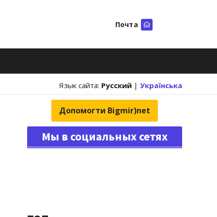
Почта
Искать
Язык сайта:
Русский
|
Українська
Допомогти Bigmir)net
Мы в социальных сетях