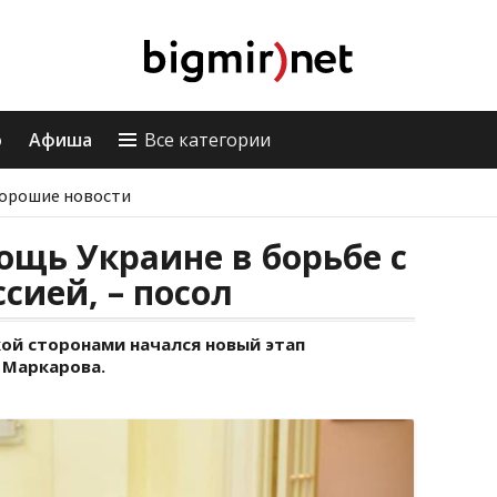
о
Афиша
Все категории
орошие новости
щь Украине в борьбе с
сией, – посол
ой сторонами начался новый этап
 Маркарова.