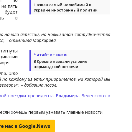
Назван самый нелюбимый в
 на пять
Украине иностранный политик
о будет
ощь в
о начала агрессии, но новый этап сотрудничества
я, – отметила Маркарова.
тигнуты
Читайте также:
ивании
В Кремле назвали условие
моря.
нормандской встречи
сти. Это
й по каждому из этих приоритетов, на которой мы
говоры", – добавила посол.
ой поездки президента Владимира Зеленского в
 если хочешь первым узнавать главные новости.
е нас в Google.News