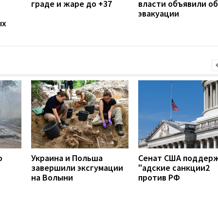
граде и жаре до +37
власти объявили об
эвакуации
ых
о
Украина и Польша
Сенат США поддер
завершили эксгумации
"адские санкции2
о
на Волыни
против РФ