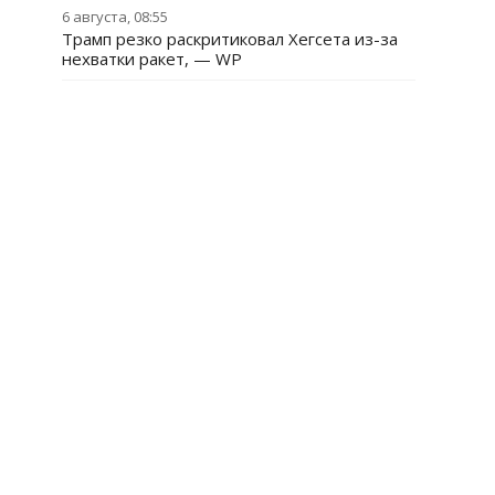
6 августа, 08:55
Трамп резко раскритиковал Хегсета из-за
нехватки ракет, — WP