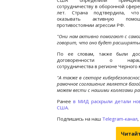
сотрудничеству в оборонной сфере
лет. Страна подтвердила, чт
оказывать активную пом
противостоянии агрессии РФ.
"Они нам активно помогают с самог
говорит, что оно будет расширятьс
По ее словам, также были дос
договоренности о наращ
сотрудничества в регионе Черного 
"А также в секторе кибербезопасно
рамочное соглашение является базо
можем вести с нашими коллегами раз
Ранее
в МИД раскрыли детали нов
США
.
Подпишись на наш
Telegram-канал
,
Читайт