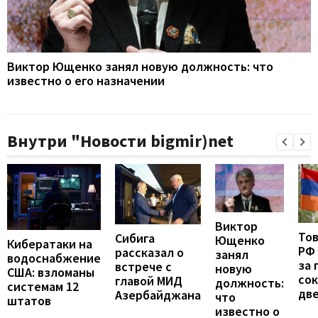
Виктор Ющенко занял новую должность: что
известно о его назначении
Внутри "Новости bigmir)net
Виктор
То
Сибига
Ющенко
Кибератаки на
РФ
рассказал о
занял
водоснабжение
за 
встрече с
новую
США: взломаны
сок
главой МИД
должность:
системам 12
две
Азербайджана
что
штатов
известно о