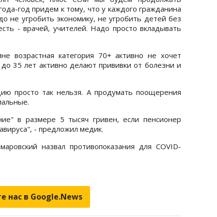
года-год придем к тому, что у каждого гражданина
до не угробить экономику, не угробить детей без
есть - врачей, учителей. Надо просто вкладывать
ине возрастная категория 70+ активно не хочет
 до 35 лет активно делают прививки от болезни и
цию просто так нельзя. А продумать поощерения
иальные.
е" в размере 5 тысяч гривен, если пенсионер
авируса", - предложил медик.
маровский назвал противопоказания для COVID-
е нас в Google.News