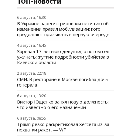
ТОП-новости
6 августа, 16:30
В Украине зарегистрировали петицию об
изменении правил мобилизации: кого
предлагают призывать в первую очередь
4 августа, 16:45
Зарезал 17-летнюю девушку, а потом сел
ужинать: жуткие подробности убийства в
Киевской области
2 августа, 22:18
СМИ: В ресторане в Москве погибла дочь
генерала
6 августа, 13:20
Виктор Ющенко занял новую должность:
что известно о его назначении
6 августа, 08:55
Трамп резко раскритиковал Хегсета из-за
нехватки ракет, — WP