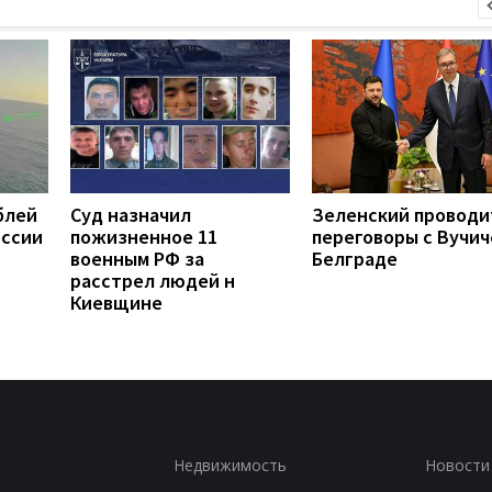
блей
Суд назначил
Зеленский проводи
оссии
пожизненное 11
переговоры с Вучич
военным РФ за
Белграде
расстрел людей н
Киевщине
Недвижимость
Новости