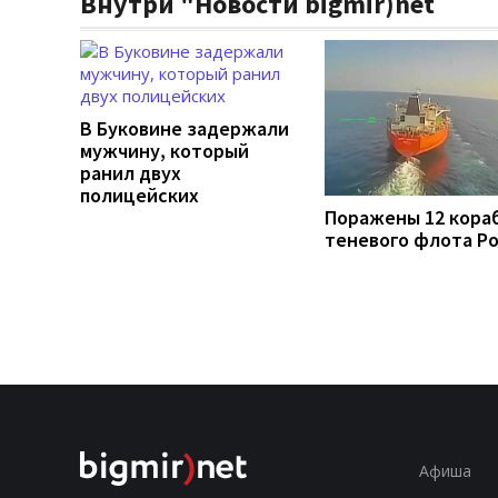
Внутри "Новости bigmir)net
В Буковине задержали
мужчину, который
ранил двух
полицейских
Поражены 12 кора
теневого флота Р
Афиша