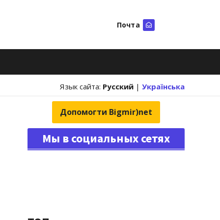
Почта
Искать
Язык сайта:
Русский
|
Українська
Допомогти Bigmir)net
Мы в социальных сетях