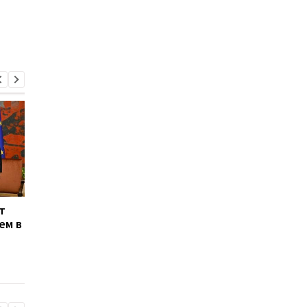
т
Энергосистема
Генштаб подтверди
ем в
выдержала рекордную
удары по двум НПЗ в
августовскую жару -
России
Шмыгаль