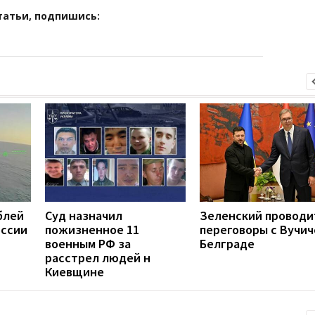
татьи, подпишись:
блей
Суд назначил
Зеленский проводи
оссии
пожизненное 11
переговоры с Вучич
военным РФ за
Белграде
расстрел людей н
Киевщине