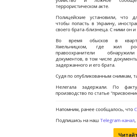
террористическом акте.
Полицейские установили, что дл
чтобы попасть в Украину, иностр
своего брата-близнеца. С ними он и
Во время обысков в квар
Хмельницком, где жил росс
правоохранители обнаружи
документов, в том числе документ
задержанного и его брата.
Судя по опубликованным снимкам, т
Нелегала задержали. По факт
производство по статье "присвоени
Напомним, ранее сообщалось, что
С
Подпишись на наш
Telegram-канал
,
Читайт