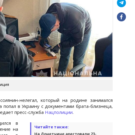
лиция
сиянин-нелегал, который на родине занимался
попал в Украину с документами брата-близнеца,
редает пресс-служба
Нацполиции
.
дился в
Читайте также:
ение на
На Донетчине арестовали 23-
ение о