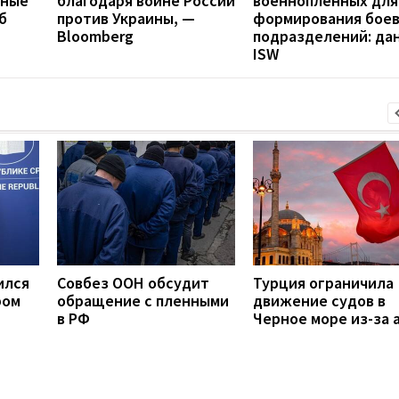
нные
благодаря войне России
военнопленных для
б
против Украины, —
формирования бое
Bloomberg
подразделений: да
ISW
ился
Совбез ООН обсудит
Турция ограничила
ром
обращение с пленными
движение судов в
в РФ
Черное море из-за 