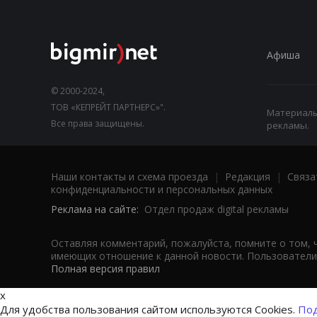
Афиша
© 2000-2024,
ТОВ «КЕПРЕЙТ ПАРТНЕРС»".
Материалы,
Все права защищены.
рекламы.
Наши контакты и схема проезда
|
Редакция
|
Связа
конфиденциальности и персональных данных
Реклама на сайте:
Отдел продаж digital рекламы
Оставляя комментарий, пожалуйста, помните о том, 
имеющих отношение к данной новости. Пользователи,
Полная версия правил
x
Для удобства пользования сайтом используются Cookies.
Под