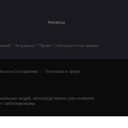
Финансы
аний", "Актуально", "Промо", публикуются на правах
льское Соглашение
|
Политика в сфере
реальных людей, непосредственно или косвенно
ут заблокированы.