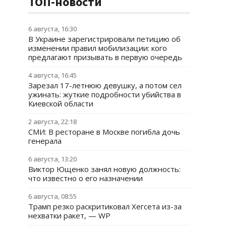
ТОП-новости
6 августа, 16:30
В Украине зарегистрировали петицию об
изменении правил мобилизации: кого
предлагают призывать в первую очередь
4 августа, 16:45
Зарезал 17-летнюю девушку, а потом сел
ужинать: жуткие подробности убийства в
Киевской области
2 августа, 22:18
СМИ: В ресторане в Москве погибла дочь
генерала
6 августа, 13:20
Виктор Ющенко занял новую должность:
что известно о его назначении
6 августа, 08:55
Трамп резко раскритиковал Хегсета из-за
нехватки ракет, — WP