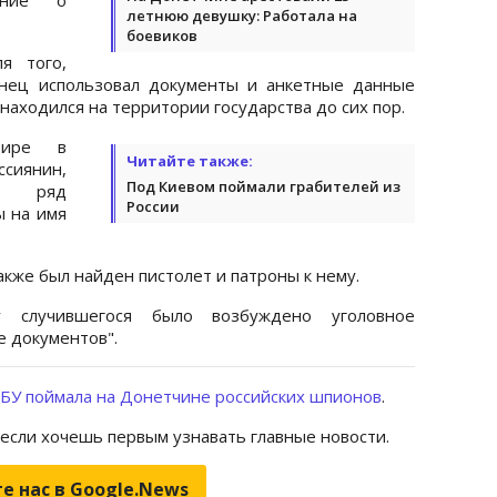
летнюю девушку: Работала на
боевиков
я того,
анец использовал документы и анкетные данные
 находился на территории государства до сих пор.
тире в
Читайте также:
иянин,
Под Киевом поймали грабителей из
ли ряд
России
ы на имя
акже был найден пистолет и патроны к нему.
у случившегося было возбуждено уголовное
е документов".
БУ поймала на Донетчине российских шпионов
.
 если хочешь первым узнавать главные новости.
е нас в Google.News