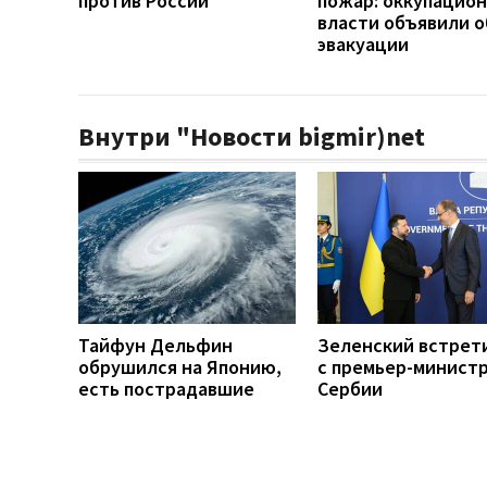
против России
пожар: оккупацио
власти объявили о
эвакуации
Внутри "Новости bigmir)net
Тайфун Дельфин
Зеленский встрет
обрушился на Японию,
с премьер-минист
есть пострадавшие
Сербии