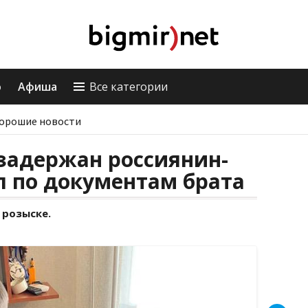
о
Афиша
Все категории
орошие новости
задержан россиянин-
л по документам брата
 розыске.