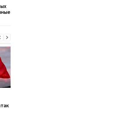
время войны против
Wildberries в
вых
Украины: разведка США
Екатеринбурге: возн
нные
оценила угрозу
крупный пожар
Марганец: премьер
Зеленский: В Украин
сообщил о кадровых
не осталось
атак
решениях после аварии
неповрежденных
на водопроводе
электростанций