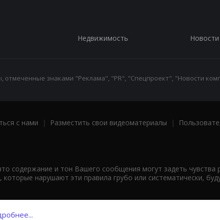
Недвижимость
Новости
 отмеченные знаками "Реклама", "PR", "Спецпроект", "Новости комп
ться с нами
|
Разместить свои видеоматериалы
|
Пользовате
что содержание и тон Вашего сообщения могут задеть чувства 
 которые нарушают эти правила грубо или систематически, буд
робнее...