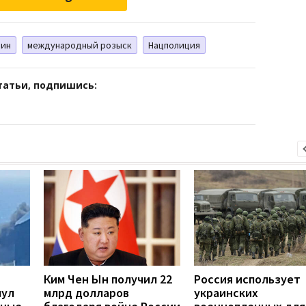
нин
международный розыск
Нацполиция
татьи, подпишись:
Ким Чен Ын получил 22
Россия использует
нул
млрд долларов
украинских