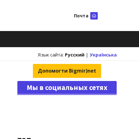
Почта
Искать
Язык сайта:
Русский
|
Українська
Допомогти Bigmir)net
Мы в социальных сетях