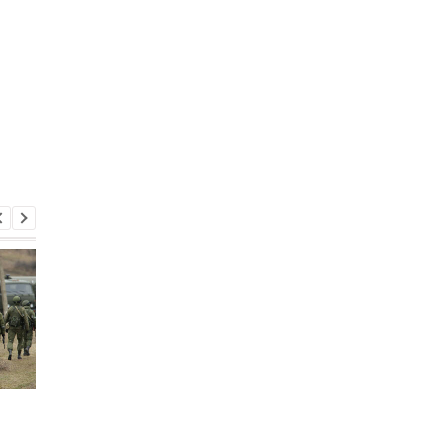
Путин может напасть
Беспилотники
на страну НАТО ещё во
атаковали склад