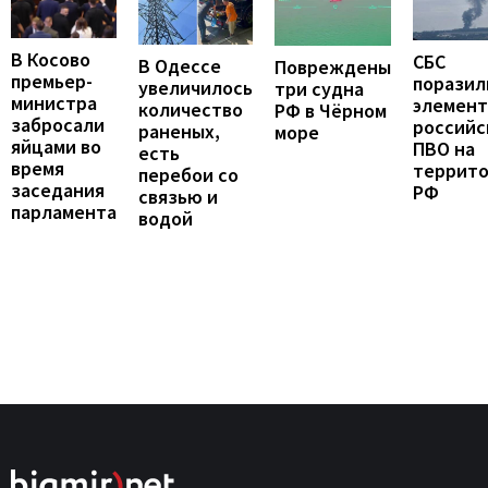
В Косово
СБС
В Одессе
Повреждены
премьер-
поразил
увеличилось
три судна
министра
элемен
количество
РФ в Чёрном
забросали
российс
раненых,
море
яйцами во
ПВО на
есть
время
террит
перебои со
заседания
РФ
связью и
парламента
водой