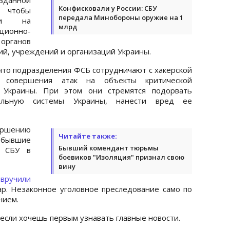
Конфисковали у России: СБУ
 чтобы
передала Минобороны оружие на 1
аки на
млрд
ционно-
органов
ий, учреждений и организаций Украины.
 что подразделения ФСБ сотрудничают с хакерской
я совершения атак на объекты критической
 Украины. При этом они стремятся подорвать
тельную системы Украины, нанести вред ее
ершению
Читайте также:
бывшие
Бывший комендант тюрьмы
я СБУ в
боевиков "Изоляция" признал свою
вину
ю
вручили
р. Незаконное уголовное преследование само по
нием.
 если хочешь первым узнавать главные новости.