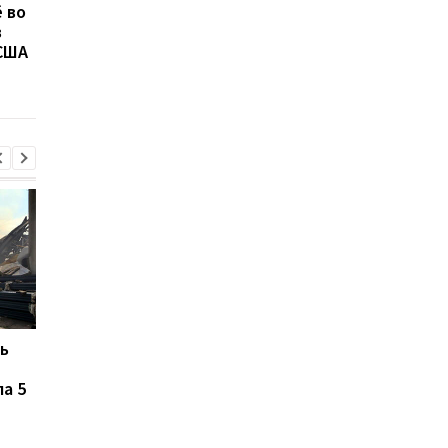
 во
атаковали склад
остался без света
в
Wildberries в
после нападения
 США
Екатеринбурге: возник
России
крупный пожар
ь
В ТЦК в Житомирской
Жителей Москвы
области скончался 46-
напугал громкий звук
а 5
летний
похожий на взрыв
военнообязанный:
начато расследование