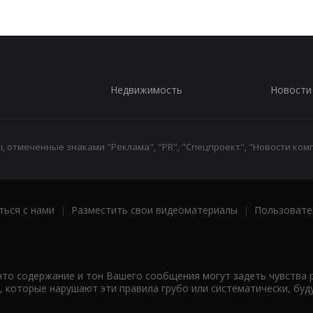
Недвижимость
Новости
 отмеченные знаками "Реклама", "PR", "Спецпроект", "Новости комп
ться с нами
|
Разместить свои видеоматериалы
|
Пользовате
что содержание и тон Вашего сообщения могут задеть чувства 
 которые нарушают эти правила грубо или систематически, буд