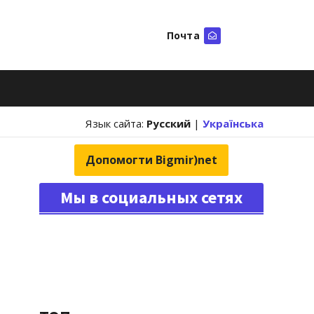
Почта
Искать
Язык сайта:
Русский
|
Українська
Допомогти Bigmir)net
Мы в социальных сетях