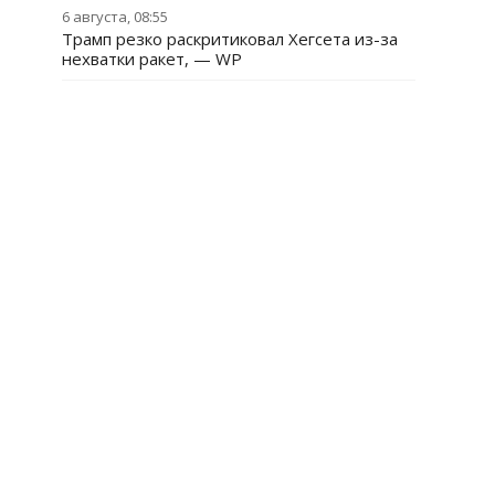
6 августа, 08:55
Трамп резко раскритиковал Хегсета из-за
нехватки ракет, — WP