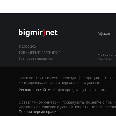
Афиша
© 2000-2024,
ТОВ «КЕПРЕЙТ ПАРТНЕРС»".
Материалы,
Все права защищены.
рекламы.
Наши контакты и схема проезда
|
Редакция
|
Связа
конфиденциальности и персональных данных
Реклама на сайте:
Отдел продаж digital рекламы
Оставляя комментарий, пожалуйста, помните о том, 
имеющих отношение к данной новости. Пользователи,
Полная версия правил