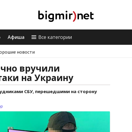
о
Афиша
Все категории
орошие новости
очно вручили
таки на Украину
удниками СБУ, перешедшими на сторону
ар