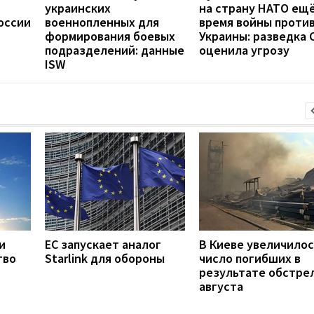
украинских
на страну НАТО ещё
оссии
военнопленных для
время войны проти
формирования боевых
Украины: разведка
подразделений: данные
оценила угрозу
ISW
и
ЕС запускает аналог
В Киеве увеличилос
тво
Starlink для обороны
число погибших в
результате обстрел
августа