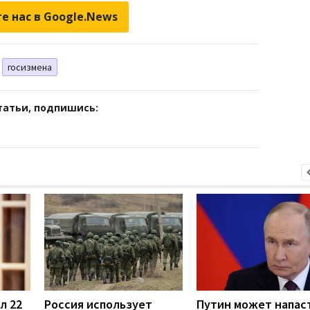
е нас в Google.News
госизмена
татьи, подпишись:
л 22
Россия использует
Путин может напас