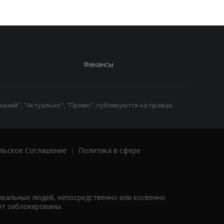
Финансы
аний", "Актуально", "Промо", публикуются на правах
льское Соглашение
|
Политика в сфере
реальных людей, непосредственно или косвенно
ут заблокированы.