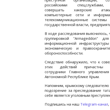
российскими спецслужбами,
совершать хакерские ат
компьютерные сети и информа
телекоммуникационные системы 
государственной власти, предприят
В ходе расследования выяснилось,
группировкой "Armageddon" дл
информационной инфраструктуры
экономическую и правоохрани
обороноспособности.
Следствие обнаружило, что к сов
этих действий причастны 
сотрудники Главного управлени
Автономной Республике Крым.
Напомним, крымскому следовател
подозрение за преследование тата
себе является уголовным преступле
Подпишись на наш
Telegram-канал
,