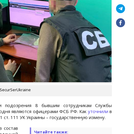
SecurSerUkraine
ли подозрения 8 бывшим сотрудникам Службы
годня являются офицерами ФСБ РФ. Как
уточнили
в
1 ст. 111 УК Украины – государственную измену.
в состав
Читайте также:
зданной