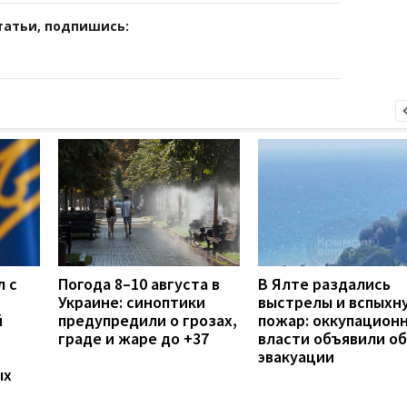
татьи, подпишись:
л с
Погода 8–10 августа в
В Ялте раздались
Украине: синоптики
выстрелы и вспыхн
й
предупредили о грозах,
пожар: оккупацион
граде и жаре до +37
власти объявили об
эвакуации
ых