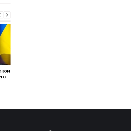
акой
15 скоплений войск РФ
США перехватили бо
его
подверглись ударам -
50 судов после
Генштаб
возобновления
блокады Ирана