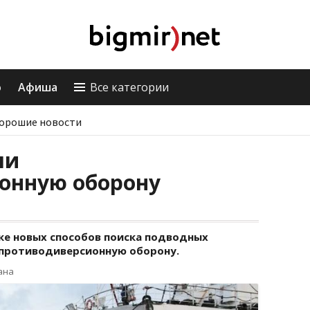
о
Афиша
Все категории
орошие новости
ли
онную оборону
ке новых способов поиска подводных
 противодиверсионную оборону.
ана