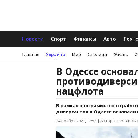
Новости
Спорт
Финансы
Авто
Техн
Главная
Украина
Мир
Столица
Жизнь
Х
В Одессе основа
противодиверси
нацфлота
В рамках программы по отработ
диверсантов в Одессе основали
24 ноября 2021, 12:52
|
Автор: Шароди Ди