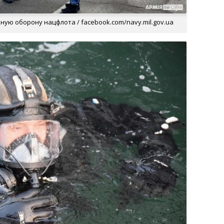
ую оборону нацфлота / facebook.com/navy.mil.gov.ua