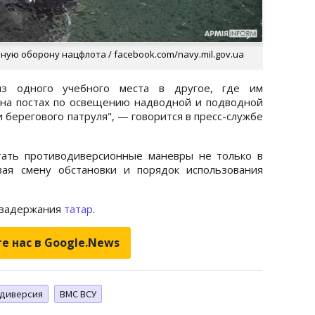
ую оборону нацфлота / facebook.com/navy.mil.gov.ua
з одного учебного места в другое, где им
 на постах по освещению надводной и подводной
и берегового патруля", — говорится в пресс-службе
тать противодиверсионные маневры не только в
вая смену обстановки и порядок использования
 задержания
татар
.
е нас в Google.News
диверсия
ВМС ВСУ