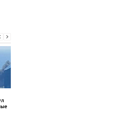
В Киеве увеличилось
В ТЦК в Житомирско
ул
число погибших в
области скончался 4
ные
результате обстрела 5
летний
августа
военнообязанный:
начато расследован