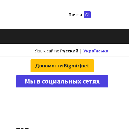
Почта
Искать
Язык сайта:
Русский
|
Українська
Допомогти Bigmir)net
Мы в социальных сетях