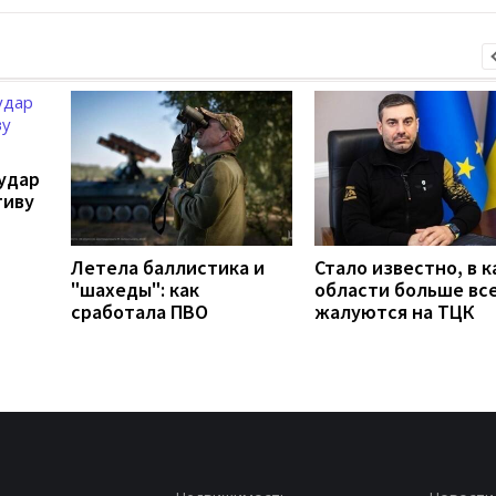
удар
тиву
Летела баллистика и
Стало известно, в к
"шахеды": как
области больше вс
сработала ПВО
жалуются на ТЦК