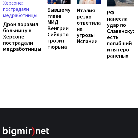
Бывшему
Италия
РФ
главе
резко
нанесла
МИД
ответила
Дрон поразил
удар по
Венгрии
на
больницу в
Славянску:
Сийярто
угрозы
Херсоне:
есть
грозит
Испании
пострадали
погибший
тюрьма
медработницы
и пятеро
раненых