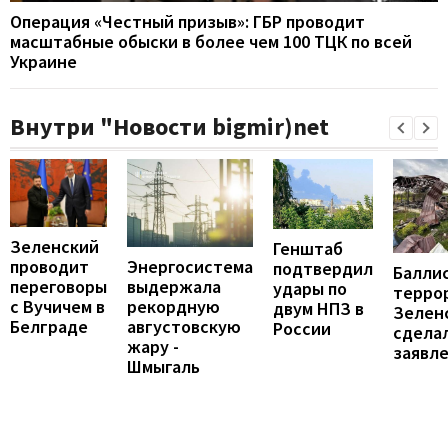
Операция «Честный призыв»: ГБР проводит
масштабные обыски в более чем 100 ТЦК по всей
Украине
Внутри "Новости bigmir)net
Зеленский
Генштаб
проводит
Энергосистема
подтвердил
Балли
переговоры
выдержала
удары по
террор
с Вучичем в
рекордную
двум НПЗ в
Зелен
Белграде
августовскую
России
сдела
жару -
заявл
Шмыгаль