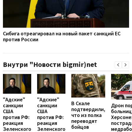
Сибига отреагировал на новый пакет санкций ЕС
против России
Внутри "Новости bigmir)net
"Адские"
"Адские"
В Скале
Дрон по
санкции
санкции
подтвердили,
больниц
США
США
что из полка
Херсоне
против РФ:
против РФ:
переводят
пострад
реакция
реакция
бойцов
медраб
Зеленского
Зеленского