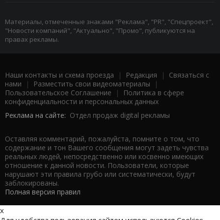
Материалы, отмеченные знаками "Реклама", "PR", "Спецпроект",
"Новости компаний", "Актуально", "Промо", публикуются на
правах рекламы.
Наши контакты и схема проезда
|
Редакция
|
Связаться с
нами
|
Разместить свои видеоматериалы
|
Пользовательское Соглашение
|
Политика в сфере
конфиденциальности и персональных данных
Реклама на сайте:
Отдел продаж digital рекламы
Оставляя комментарий, пожалуйста, помните о том, что
содержание и тон Вашего сообщения могут задеть чувства
реальных людей, непосредственно или косвенно имеющих
отношение к данной новости. Пользователи, которые
нарушают эти правила грубо или систематически, будут
заблокированы.
Полная версия правил
x