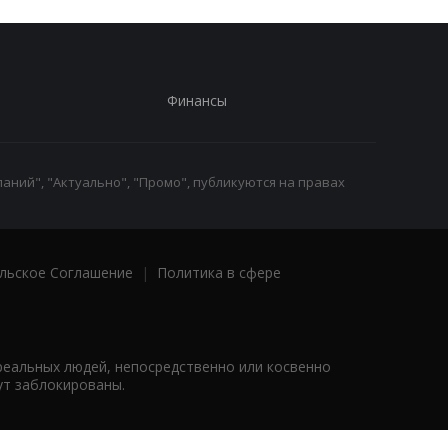
Финансы
аний", "Актуально", "Промо", публикуются на правах
льское Соглашение
|
Политика в сфере
реальных людей, непосредственно или косвенно
ут заблокированы.