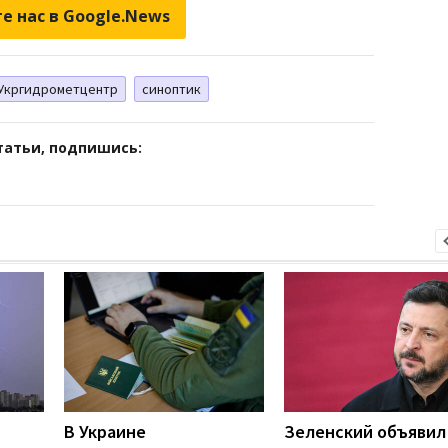
е нас в Google.News
Укргидрометцентр
синоптик
татьи, подпишись:
В Украине
Зеленский объявил