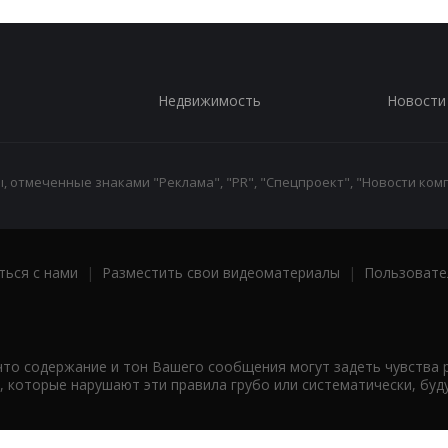
Недвижимость
Новости
 отмеченные знаками "Реклама", "PR", "Спецпроект", "Новости комп
ться с нами
|
Разместить свои видеоматериалы
|
Пользовате
что содержание и тон Вашего сообщения могут задеть чувства 
 которые нарушают эти правила грубо или систематически, буд