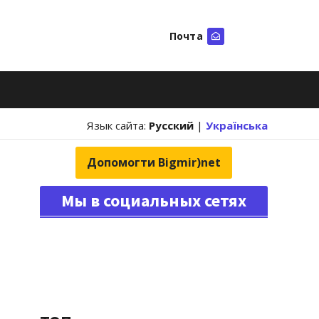
Почта
Искать
Язык сайта:
Русский
|
Українська
Допомогти Bigmir)net
Мы в социальных сетях