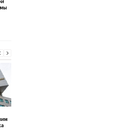
ой
остался без света
Ореховый Спас 2026 
емы
после нападения
Украине: календарь
России
праздников и тради
В Крыму взрывы,
Трамп резко ответил
шим
Керченский мост
публикацию о
ка
перекрыт - OSINT
конфликте с Хегсет