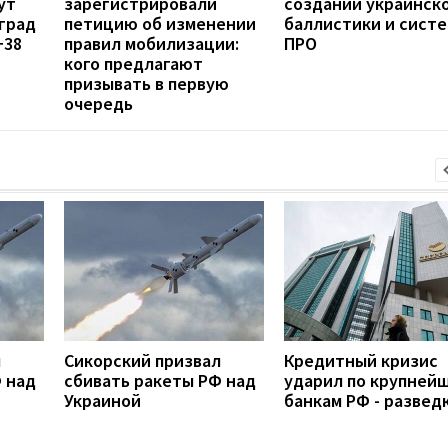
ут
зарегистрировали
создании украинск
град
петицию об изменении
баллистики и сист
+38
правил мобилизации:
ПРО
кого предлагают
призывать в первую
очередь
л
Сикорский призвал
Кредитный кризис
 над
сбивать ракеты РФ над
ударил по крупней
Украиной
банкам РФ - развед