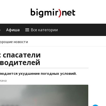
о
Афиша
Все категории
орошие новости
: спасатели
водителей
людается ухудшение погодных условий.
иана