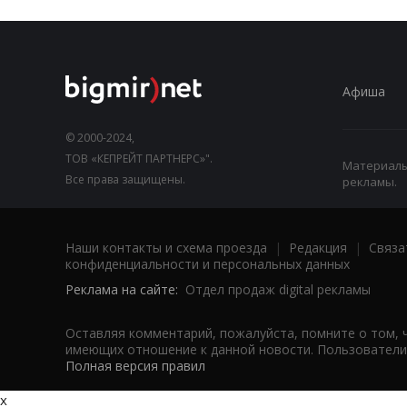
Афиша
© 2000-2024,
ТОВ «КЕПРЕЙТ ПАРТНЕРС»".
Материалы,
Все права защищены.
рекламы.
Наши контакты и схема проезда
|
Редакция
|
Связа
конфиденциальности и персональных данных
Реклама на сайте:
Отдел продаж digital рекламы
Оставляя комментарий, пожалуйста, помните о том, 
имеющих отношение к данной новости. Пользователи,
Полная версия правил
x