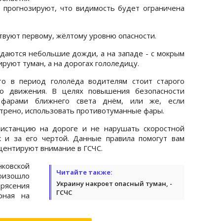
и прогнозируют, что видимость будет ограничена
твуют первому, жёлтому уровню опасности.
идаются небольшие дожди, а на западе - с мокрым
ируют туман, а на дорогах гололедицу.
то в период гололёда водителям стоит старого
го движения. В целях повышения безопасности
фарами ближнего света днём, или же, если
трено, использовать противотуманные фары.
дистанцию на дороге и не нарушать скоростной
к и за его чертой. Данные правила помогут вам
кцентируют внимание в ГСЧС.
ковской
Читайте также:
ошло
Украину накроет опасный туман, -
рясения
ГСЧС
рная на