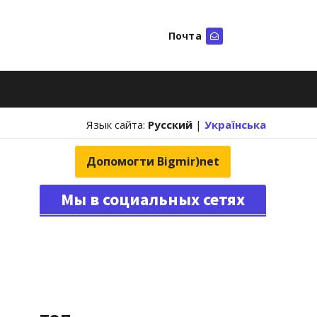
Почта
Искать
Язык сайта:
Русский
|
Українська
Допомогти Bigmir)net
Мы в социальных сетях