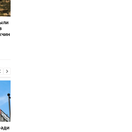
рыли
Ким Чен Ын получил 22
Россия использует
в
млрд долларов
украинских
жчин
благодаря войне России
военнопленных для
против Украины, —
формирования боев
Bloomberg
подразделений: дан
ISW
ради
На горе Петрос молния
Турция, Саудовская