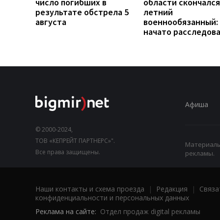
число погибших в
области скончался
результате обстрела 5
летний
августа
военнообязанный:
начато расследов
Афиша
© 2000-2024,
ТОВ «КЕПРЕЙТ ПАРТНЕРС»".
Материалы,
Все права защищены.
рекламы.
Наши контакты и схема проезда
|
Редакция
|
Связа
конфиденциальности и персональных данных
Реклама на сайте:
Отдел продаж digital рекламы