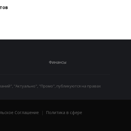
поразила двух туристов
Аравия и Пакистан
тов
договорятся о
безопасности
Финансы
аний", "Актуально", "Промо", публикуются на правах
льское Соглашение
|
Политика в сфере