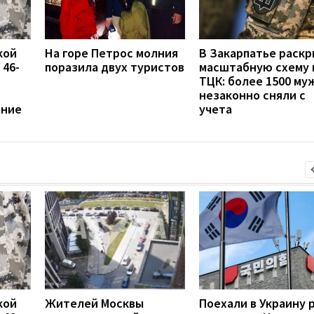
кой
На горе Петрос молния
В Закарпатье раск
 46-
поразила двух туристов
масштабную схему 
ТЦК: более 1500 му
незаконно сняли с
ание
учета
кой
Жителей Москвы
Поехали в Украину 