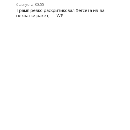
6 августа, 08:55
Трамп резко раскритиковал Хегсета из-за
нехватки ракет, — WP