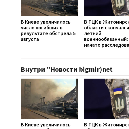
В Киеве увеличилось
В ТЦК в Житомирс
число погибших в
области скончался
результате обстрела 5
летний
августа
военнообязанный:
начато расследов
Внутри "Новости bigmir)net
В Киеве увеличилось
В ТЦК в Житомирс