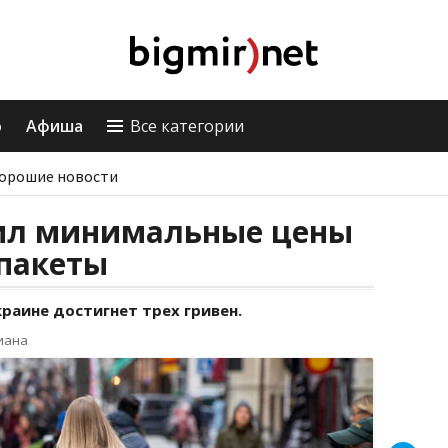
о
Афиша
Все категории
орошие новости
ил минимальные цены
 пакеты
краине достигнет трех гривен.
иана