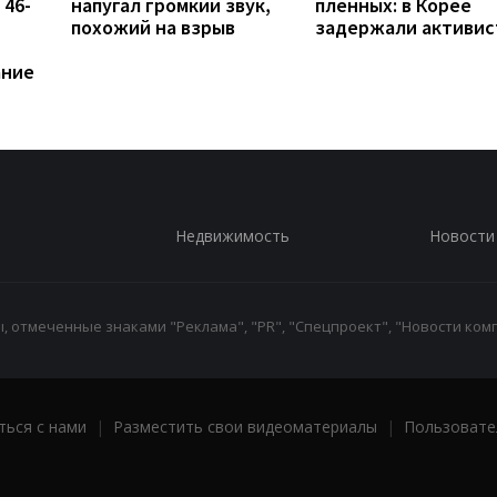
 46-
напугал громкий звук,
пленных: в Корее
похожий на взрыв
задержали активис
ание
Недвижимость
Новости
 отмеченные знаками "Реклама", "PR", "Спецпроект", "Новости комп
ться с нами
|
Разместить свои видеоматериалы
|
Пользовате