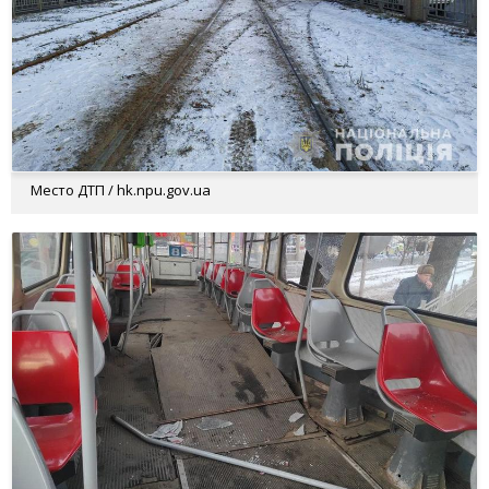
Место ДТП / hk.npu.gov.ua