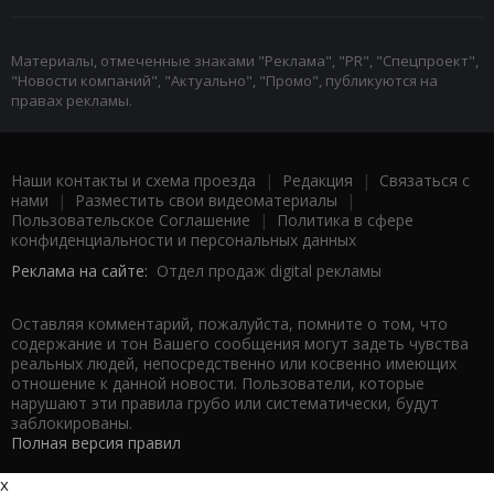
Материалы, отмеченные знаками "Реклама", "PR", "Спецпроект",
"Новости компаний", "Актуально", "Промо", публикуются на
правах рекламы.
Наши контакты и схема проезда
|
Редакция
|
Связаться с
нами
|
Разместить свои видеоматериалы
|
Пользовательское Соглашение
|
Политика в сфере
конфиденциальности и персональных данных
Реклама на сайте:
Отдел продаж digital рекламы
Оставляя комментарий, пожалуйста, помните о том, что
содержание и тон Вашего сообщения могут задеть чувства
реальных людей, непосредственно или косвенно имеющих
отношение к данной новости. Пользователи, которые
нарушают эти правила грубо или систематически, будут
заблокированы.
Полная версия правил
x