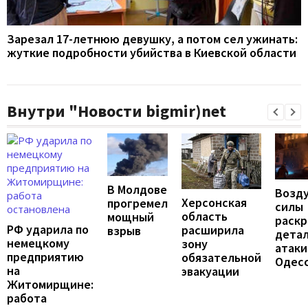
Зарезал 17-летнюю девушку, а потом сел ужинать:
жуткие подробности убийства в Киевской области
Внутри "Новости bigmir)net
В Молдове
Возд
Херсонская
прогремел
силы
область
мощный
раск
РФ ударила по
расширила
взрыв
дета
немецкому
зону
атаки
предприятию
обязательной
Одес
на
эвакуации
Житомирщине:
работа