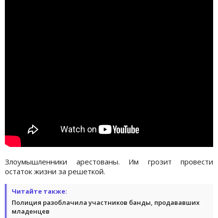
Злоумышленники арестованы. Им грозит провести
остаток жизни за решеткой.
Читайте также:
Полиция разоблачила участников банды, продававших
младенцев