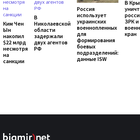
В Кры
унич
Россия
росси
использует
В
ЗРК и
украинских
Ким Чен
Николаевской
воен
военнопленных
Ын
области
кран
для
накопил
задержали
формирования
$22 млрд
двух агентов
боевых
несмотря
РФ
подразделений:
на
данные ISW
санкции