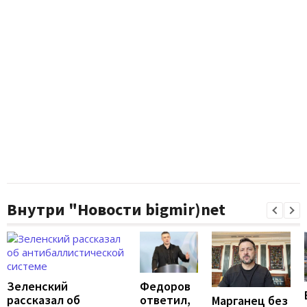
Внутри "Новости bigmir)net
Федоров
Зеленский
ответил,
рассказал об
Марганец без