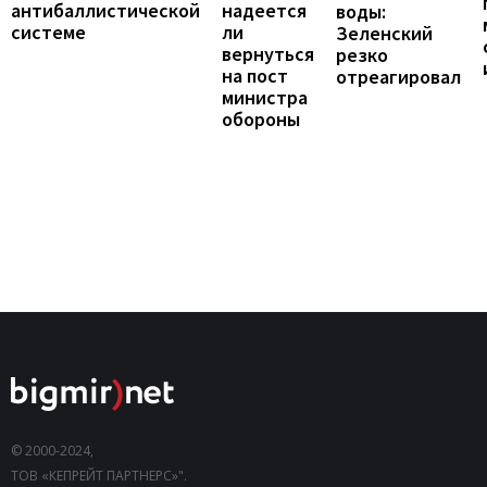
надеется
антибаллистической
воды:
ли
системе
Зеленский
вернуться
резко
на пост
отреагировал
министра
обороны
© 2000-2024,
ТОВ «КЕПРЕЙТ ПАРТНЕРС»".