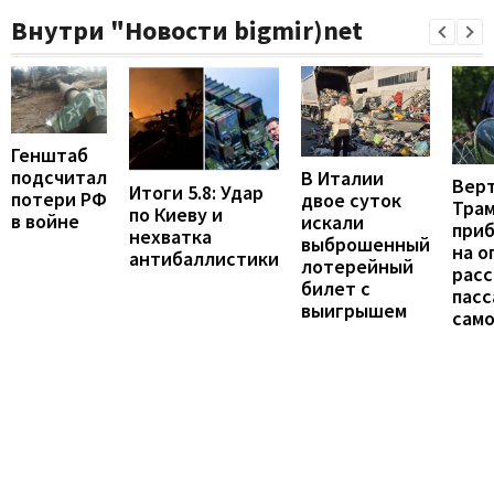
Внутри "Новости bigmir)net
Генштаб
подсчитал
В Италии
Вер
Итоги 5.8: Удар
потери РФ
двое суток
Тра
по Киеву и
в войне
искали
при
нехватка
выброшенный
на о
антибаллистики
лотерейный
расс
билет с
пас
выигрышем
сам