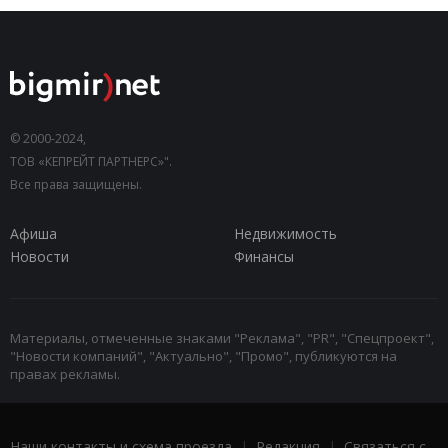
© 2000-2024,
ТОВ «КЕПРЕЙТ ПАРТНЕРС»".
Все права защищены.
Афиша
Недвижимость
Новости
Финансы
Материалы, отмеченные знаками "Реклама", "PR", "Спецпроект",
"Новости компаний", "Актуально", "Промо", публикуются на
правах рекламы.
Наши контакты и схема проезда
|
Редакция
|
Связаться с