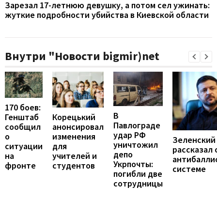
Зарезал 17-летнюю девушку, а потом сел ужинать:
жуткие подробности убийства в Киевской области
Внутри "Новости bigmir)net
170 боев:
В
Корецький
Генштаб
Павлограде
анонсировал
сообщил
удар РФ
изменения
о
Зеленский
уничтожил
для
ситуации
рассказал 
депо
учителей и
на
антибалли
Укрпочты:
студентов
фронте
системе
погибли две
сотрудницы