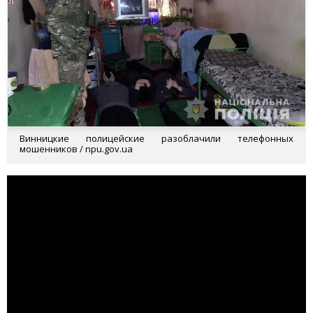
Винницкие полицейские разоблачили телефонных
мошенников / npu.gov.ua