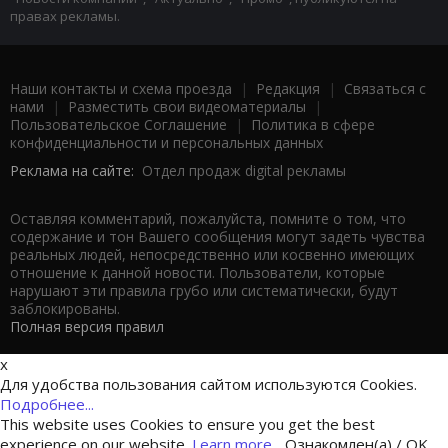
правах рекламы.
Наши контакты и схема проезда
|
Редакция
|
Связаться с
нами
|
Разместить свои видеоматериалы
|
Пользовательское Соглашение
|
Политика в сфере
конфиденциальности и персональных данных
Реклама на сайте:
Отдел продаж digital рекламы
Оставляя комментарий, пожалуйста, помните о том, что
содержание и тон Вашего сообщения могут задеть чувства
реальных людей, непосредственно или косвенно имеющих
отношение к данной новости. Пользователи, которые
нарушают эти правила грубо или систематически, будут
заблокированы.
Полная версия правил
x
Для удобства пользования сайтом используются Cookies.
Подробнее...
This website uses Cookies to ensure you get the best
experience on our website.
Learn more...
Ознакомлен(а) / OK