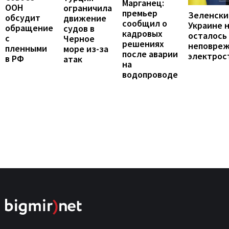
Марганец:
ООН
ограничила
премьер
Зеленски
обсудит
движение
сообщил о
Украине 
обращение
судов в
кадровых
осталось
с
Черное
решениях
неповре
пленными
море из-за
после аварии
электрос
в РФ
атак
на
водопроводе