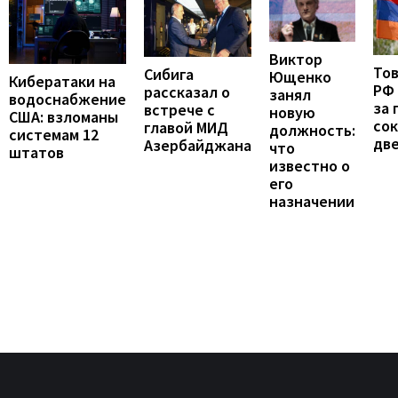
Виктор
То
Сибига
Ющенко
Кибератаки на
РФ
рассказал о
занял
водоснабжение
за 
встрече с
новую
США: взломаны
сок
главой МИД
должность:
системам 12
две
Азербайджана
что
штатов
известно о
его
назначении