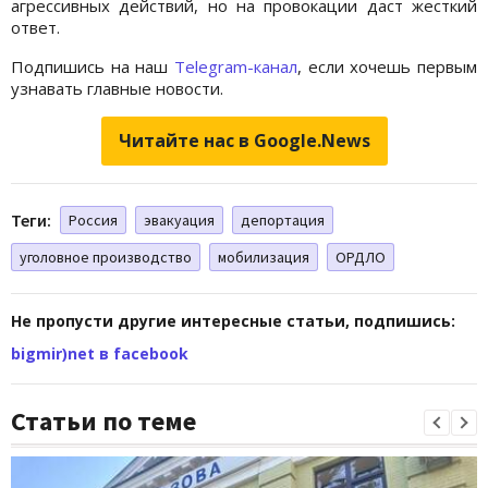
агрессивных действий, но на провокации даст жесткий
ответ.
Подпишись на наш
Telegram-канал
, если хочешь первым
узнавать главные новости.
Читайте нас в Google.News
Теги:
Россия
эвакуация
депортация
уголовное производство
мобилизация
ОРДЛО
Не пропусти другие интересные статьи, подпишись:
bigmir)net в facebook
Статьи по теме