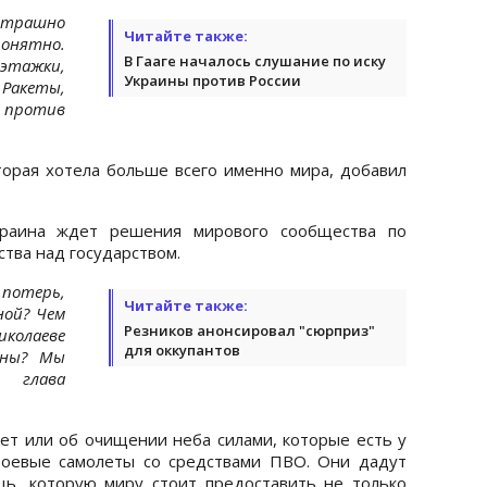
страшно
Читайте также:
понятно.
В Гааге началось слушание по иску
тажки,
Украины против России
Ракеты,
 против
оторая хотела больше всего именно мира, добавил
Украина ждет решения мирового сообщества по
ства над государством.
потерь,
Читайте также:
ной? Чем
Резников анонсировал "сюрприз"
колаеве
для оккупантов
ены? Мы
 глава
дет или об очищении неба силами, которые есть у
боевые самолеты со средствами ПВО. Они дадут
щь, которую миру стоит предоставить не только