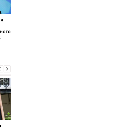
ся
Массированная атака
Иран угрожает
России на Киевскую
соседним странам
лного
область: число
ударами в случае но
С
погибших возросло до
атак США - СМИ
14, десятки раненых
л
В третий раз за две
Корецкий назвал ша
недели: в Грузии
для спасения бизнес