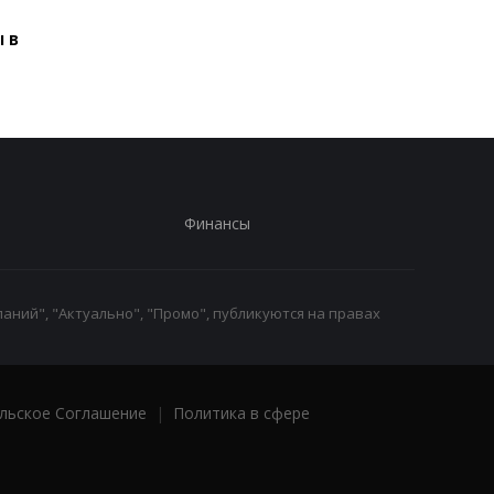
произошел масштабный
 в
блэкаут
Финансы
аний", "Актуально", "Промо", публикуются на правах
льское Соглашение
|
Политика в сфере