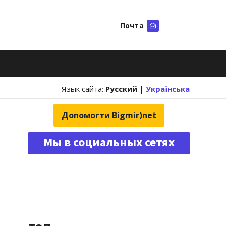
Почта
Искать
Язык сайта:
Русский
|
Українська
Допомогти Bigmir)net
Мы в социальных сетях