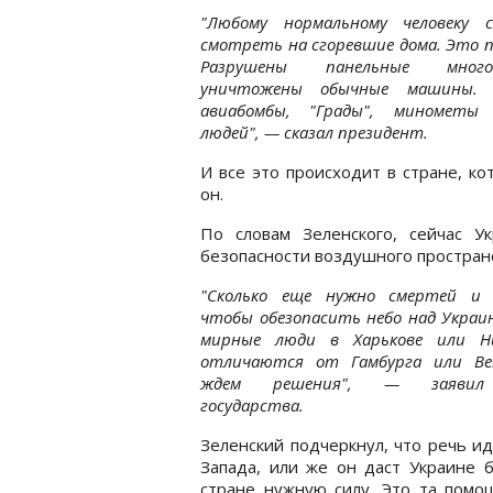
"Любому нормальному человеку 
смотреть на сгоревшие дома. Это 
Разрушены панельные многоэ
уничтожены обычные машины. 
авиабомбы, "Грады", минометы
людей", — сказал президент.
И все это происходит в стране, к
он.
По словам Зеленского, сейчас 
безопасности воздушного простран
"Сколько еще нужно смертей и 
чтобы обезопасить небо над Украи
мирные люди в Харькове или Ни
отличаются от Гамбурга или В
ждем решения", — заявил
государства.
Зеленский подчеркнул, что речь и
Запада, или же он даст Украине 
стране нужную силу. Это та помо