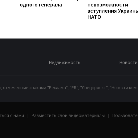
одного генерала
невозможности
вступления Украины
НАТО
Недвижимость
Новости
 отмеченные знаками "Реклама", "PR", "Спецпроект", "Новости комп
ться с нами
|
Разместить свои видеоматериалы
|
Пользовате