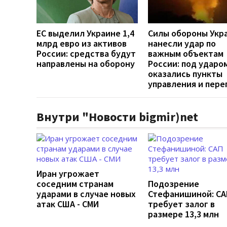
ЕС выделил Украине 1,4
Силы обороны Укр
млрд евро из активов
нанесли удар по
России: средства будут
важным объектам
направлены на оборону
России: под ударо
оказались пункты
управления и пере
Внутри "Новости bigmir)net
Иран угрожает
соседним странам
Подозрение
ударами в случае новых
Стефанишиной: СА
атак США - СМИ
требует залог в
размере 13,3 млн