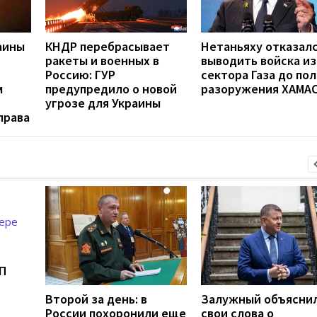
аины
КНДР перебрасывает
Нетаньяху отказал
ракеты и военных в
выводить войска из
Россию: ГУР
сектора Газа до по
м
предупредило о новой
разоружения ХАМА
угрозе для Украины
права
П
Второй за день: в
Залужный объясни
России похоронили еще
свои слова о