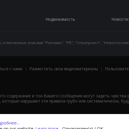
Недвижимость
Новости
 отмеченные знаками "Реклама", "PR", "Спецпроект", "Новости комп
ться с нами
|
Разместить свои видеоматериалы
|
Пользовате
что содержание и тон Вашего сообщения могут задеть чувства 
 которые нарушают эти правила грубо или систематически, буд
робнее...
ce on our website.
Learn more...
Ознакомлен(а) / OK