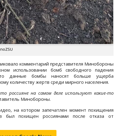
ivnoZSU
убликовало комментарий представителя Минобороны
ном использовании бомб свободного падения
 что данные бомбы наносят больше ущерба
ому количеству жертв среди мирного населения.
что россияне на самом деле используют какие-то
ставитель Минобороны.
видео, на котором запечатлен момент похищения
в был похищен россиянами после отказа от