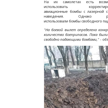
На их самолетах есть возмо
использовать корректиро
авиационные бомбы с лазерной с
наведения. Однако рос
использовали бомбы свободного па
"На боевой вылет определена конк
количество боеприпасов. Пока был
свободно падающими бомбами,"
- об