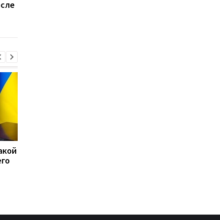
осле
использовать Шахеды
морях 100 ракет - ВМ
против Украины
ВСУ
акой
15 скоплений войск РФ
США перехватили бо
его
подверглись ударам -
50 судов после
Генштаб
возобновления
блокады Ирана