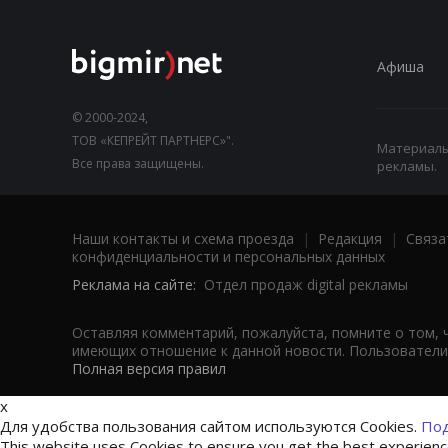
Афиша
© 2000-2024,
ТОВ «КЕПРЕЙТ ПАРТНЕРС»".
Материалы,
Все права защищены.
рекламы.
Наши контакты и схема проезда
|
Редакция
|
Связа
конфиденциальности и персональных данных
Реклама на сайте:
Отдел продаж digital рекламы
Оставляя комментарий, пожалуйста, помните о том, 
имеющих отношение к данной новости. Пользователи,
Полная версия правил
x
Для удобства пользования сайтом используются Cookies.
Под
This website uses Cookies to ensure you get the best experien