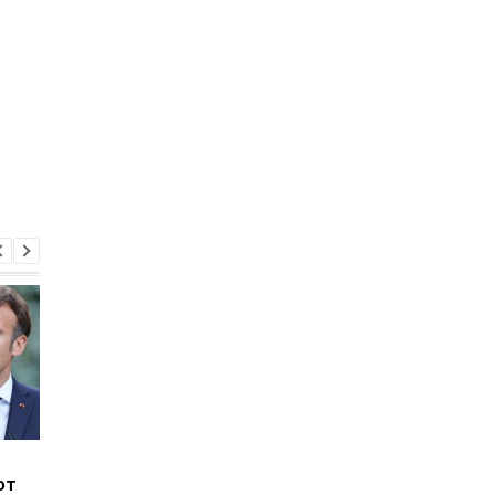
В ВСУ объяснили,
"Их задача - террор"
от
почему РФ перестала
РФ подготовила в дв