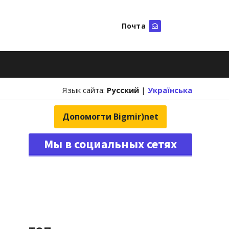
Почта
Искать
Язык сайта:
Русский
|
Українська
Допомогти Bigmir)net
Мы в социальных сетях