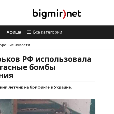
о
Афиша
Все категории
орошие новости
рьков РФ использовала
гасные бомбы
ния
кий летчик на брифинге в Украине.