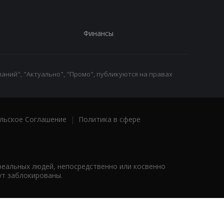
Финансы
аний", "Актуально", "Промо", публикуются на правах
льское Соглашение
|
Политика в сфере
реальных людей, непосредственно или косвенно
ут заблокированы.