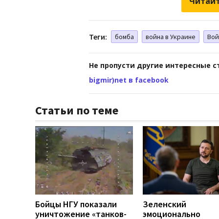
Читайт
Теги:
бомба
война в Украине
Вой
Не пропусти другие интересные с
bigmir)net в facebook
Статьи по теме
Бойцы НГУ показали
Зеленский
уничтожение «танков-
эмоционально