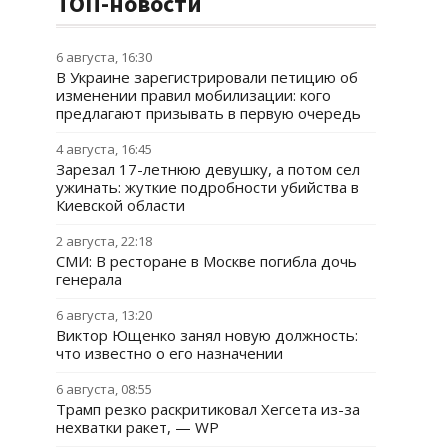
ТОП-новости
6 августа, 16:30
В Украине зарегистрировали петицию об
изменении правил мобилизации: кого
предлагают призывать в первую очередь
4 августа, 16:45
Зарезал 17-летнюю девушку, а потом сел
ужинать: жуткие подробности убийства в
Киевской области
2 августа, 22:18
СМИ: В ресторане в Москве погибла дочь
генерала
6 августа, 13:20
Виктор Ющенко занял новую должность:
что известно о его назначении
6 августа, 08:55
Трамп резко раскритиковал Хегсета из-за
нехватки ракет, — WP