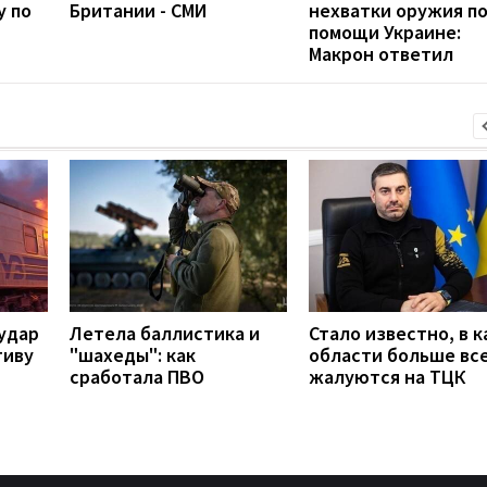
у по
Британии - СМИ
нехватки оружия п
помощи Украине:
Макрон ответил
удар
Летела баллистика и
Стало известно, в к
тиву
"шахеды": как
области больше вс
сработала ПВО
жалуются на ТЦК