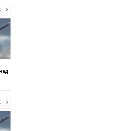
Сикорский призвал
Кредитный кризис
 над
сбивать ракеты РФ над
ударил по крупнейш
Украиной
банкам РФ - разведк