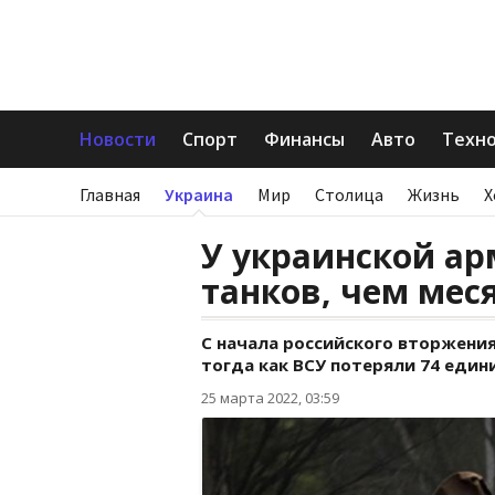
Новости
Спорт
Финансы
Авто
Техн
Главная
Украина
Мир
Столица
Жизнь
Х
У украинской ар
танков, чем мес
С начала российского вторжения
тогда как ВСУ потеряли 74 един
25 марта 2022, 03:59