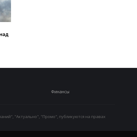
Сикорский призвал
Кредитный кризис
 над
сбивать ракеты РФ над
ударил по крупнейш
Украиной
банкам РФ - разведк
Финансы
аний", "Актуально", "Промо", публикуются на правах