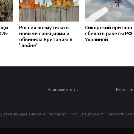
ощи
Россия возмутилась
Сикорский призвал
026-
новыми санкциями и
сбивать ракеты РФ
обвинила Британию в
Украиной
"войне"
Недвижимость
Новости
 отмеченные знаками "Реклама", "PR", "Спецпроект", "Новости комп