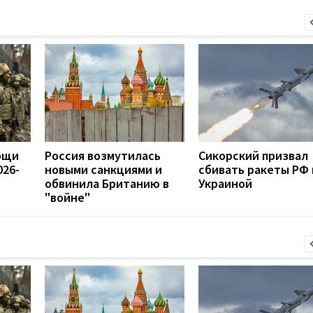
ощи
Россия возмутилась
Сикорский призвал
026-
новыми санкциями и
сбивать ракеты РФ
обвинила Британию в
Украиной
"войне"