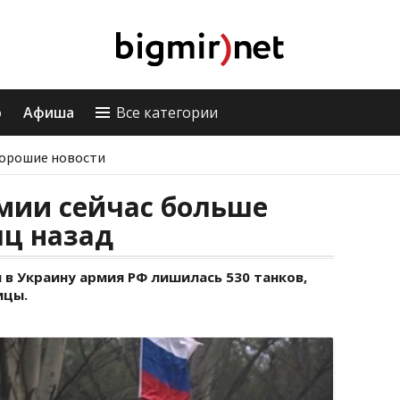
о
Афиша
Все категории
орошие новости
мии сейчас больше
яц назад
 в Украину армия РФ лишилась 530 танков,
ицы.