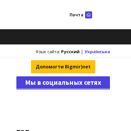
Почта
Искать
Язык сайта:
Русский
|
Українська
Допомогти Bigmir)net
Мы в социальных сетях